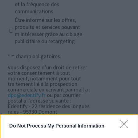
et la fréquence des
communications.
Être informé sur les offres,
produits et services pouvant
m'intéresser grâce au ciblage
publicitaire ou retargeting
* = champ obligatoires.
Vous disposez d’un droit de retirer
votre consentement à tout
moment, notamment pour tout
traitement lié à la prospection
commerciale en ecrivant par mail a :
dpo@edentify.fr
ou par courrier
postal a l'adresse suivante :
Edentify - 22 résidence des longues
raies - 95330 Domont
J’ai lu la politique de confidentialité,
Do Not Process My Personal Information
et en cliquant sur « je souhaite
recevoir les offres partenaires »,