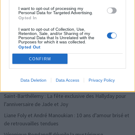
Vous pouvez consulter
la liste de nos partenaires
I want to opt-out of processing my
Personal Data for Targeted Advertising.
Rechercher
Opted In
RECHERCHER
I want to opt-out of Collection, Use,
Retention, Sale, and/or Sharing of my
Personal Data that Is Unrelated with the
Purposes for which it was collected.
Opted Out
Articles récents
CONFIRM
Laurent Voulzy dévoile pourquoi il a changé de nom et
Data Deletion
Data Access
Privacy Policy
surprend ses fans
Saint-Barthélemy : La fête exclusive des Hallyday pour
l’anniversaire de Jade et Joy
Liane Foly et André Manoukian : 10 ans d’amour brisé et
de retrouvailles tendues
Véronique Bogdanoff dévoile la mystérieuse