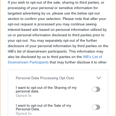
j’accepte que des partenaires de
If you wish to opt-out of the sale, sharing to third parties, or
Edentify traitent mes données
processing of your personal or sensitive information for
personnelles à des fins de
targeted advertising by us, please use the below opt-out
prospection commerciale par email
section to confirm your selection. Please note that after your
et/ou par SMS et/ou par téléphone
et/ou par voie
opt-out request is processed you may continue seeing
postale, d’identification et
interest-based ads based on personal information utilized by
d’élaboration de profils qui
us or personal information disclosed to third parties prior to
permettront d’améliorer la
your opt-out. You may separately opt-out of the further
pertinence des campagnes
disclosure of your personal information by third parties on the
publicitaires adressées aux
IAB’s list of downstream participants. This information may
intéressé(e)s.
also be disclosed by us to third parties on the
IAB’s List of
Downstream Participants
that may further disclose it to other
VALIDER
third parties.
Personal Data Processing Opt Outs
Liste des Partenaires
>
I want to opt-out of the Sharing of my
personal data.
Opted In
I want to opt-out of the Sale of my
Personal Data.
Vous pouvez consulter
la politique de confidentialité
Opted In