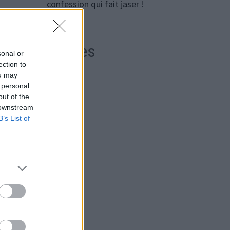
confession qui fait jaser !
 dû
Archives
sonal or
ection to
ou may
août 2026
 personal
out of the
juillet 2026
 downstream
B’s List of
juin 2026
ligné
 pour
mai 2026
avril 2026
mars 2026
février 2026
Publication
VANTE
janvier 2026
suivante :
cée !