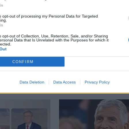
In
to opt-out of processing my Personal Data for Targeted
ing.
In
o opt-out of Collection, Use, Retention, Sale, and/or Sharing
ersonal Data that Is Unrelated with the Purposes for which it
lected.
Out
ople →
CONFIRM
Data Deletion
Data Access
Privacy Policy