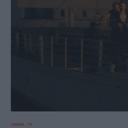
CINÉMA
/
TV