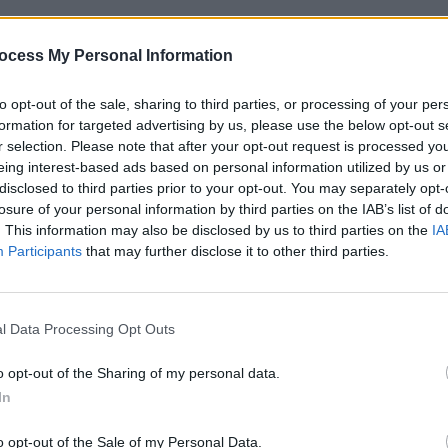
ocess My Personal Information
qui a dessiné le portrait de Rose. Il explique que lors des
alité sa main qui réalise le dessin. Cameron, étant gaucher, a
to opt-out of the sale, sharing to third parties, or processing of your per
l’écran.
formation for targeted advertising by us, please use the below opt-out s
r selection. Please note that after your opt-out request is processed y
eing interest-based ads based on personal information utilized by us or
disclosed to third parties prior to your opt-out. You may separately opt-
losure of your personal information by third parties on the IAB’s list of
. This information may also be disclosed by us to third parties on the
IA
it d’être la « doublure main » de Leonardo DiCaprio. Il a sou
Participants
that may further disclose it to other third parties.
tenu de la réplique du film où Rose exprime son admiration
sses de l’un des films les plus emblématiques du cinéma.
l Data Processing Opt Outs
o opt-out of the Sharing of my personal data.
In
PUBLICATION SUI
1 :
Alain Delon sous curatelle renfor
o opt-out of the Sale of my Personal Data.