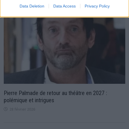
Data Deletion
Data Access
Privacy Policy
Pierre Palmade de retour au théâtre en 2027 :
polémique et intrigues
28 février 2026