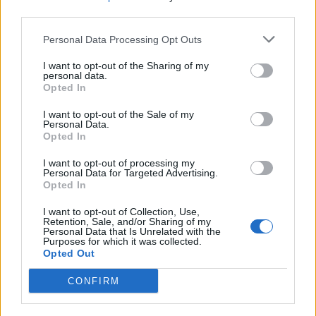
third parties.
de sa mère (Photo)
7 avril 2024
Personal Data Processing Opt Outs
I want to opt-out of the Sharing of my
personal data.
Opted In
I want to opt-out of the Sale of my
Personal Data.
Opted In
I want to opt-out of processing my
Personal Data for Targeted Advertising.
Opted In
I want to opt-out of Collection, Use,
Retention, Sale, and/or Sharing of my
Personal Data that Is Unrelated with the
Purposes for which it was collected.
Opted Out
Philippe Etchebest : Deux étoiles Michelin pour son
CONFIRM
restaurant à Bordeaux
10 mars 2026