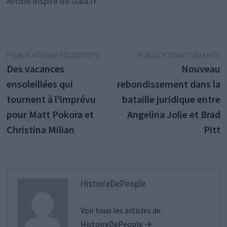
Article inspiré de Gala.fr
Navigation
Publication
P
PUBLICATION PRÉCÉDENTE
PUBLICATION SUIVANTE
précédente :
s
Des vacances
Nouveau
de
ensoleillées qui
rebondissement dans la
l’article
tournent à l’imprévu
bataille juridique entre
pour Matt Pokora et
Angelina Jolie et Brad
Christina Milian
Pitt
HistoireDePeople
Voir tous les articles de
HistoireDePeople →