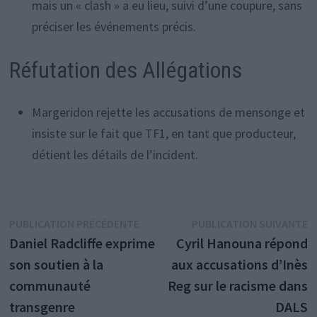
mais un « clash » a eu lieu, suivi d’une coupure, sans
préciser les événements précis.
Réfutation des Allégations
Margeridon rejette les accusations de mensonge et
insiste sur le fait que TF1, en tant que producteur,
détient les détails de l’incident.
Navigation
Publication
P
PUBLICATION PRÉCÉDENTE
PUBLICATION SUIVANTE
précédente :
s
Daniel Radcliffe exprime
Cyril Hanouna répond
de
son soutien à la
aux accusations d’Inès
l’article
communauté
Reg sur le racisme dans
transgenre
DALS