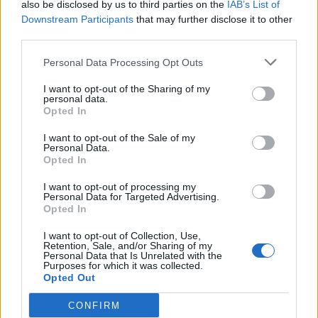
also be disclosed by us to third parties on the
IAB’s List of
Downstream Participants
that may further disclose it to other
third parties.
Laisser un commentaire
Personal Data Processing Opt Outs
I want to opt-out of the Sharing of my
Votre adresse e-mail ne sera pas publiée.
Les champs
personal data.
Opted In
obligatoires sont indiqués avec
*
I want to opt-out of the Sale of my
Personal Data.
COMMENTAIRE
*
Opted In
I want to opt-out of processing my
Personal Data for Targeted Advertising.
Opted In
I want to opt-out of Collection, Use,
Retention, Sale, and/or Sharing of my
Personal Data that Is Unrelated with the
Purposes for which it was collected.
Opted Out
CONFIRM