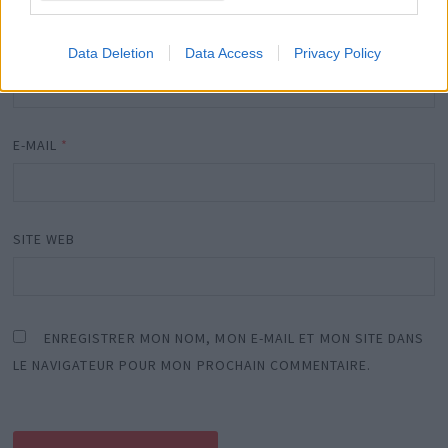
NOM
*
Data Deletion
Data Access
Privacy Policy
E-MAIL
*
SITE WEB
ENREGISTRER MON NOM, MON E-MAIL ET MON SITE DANS
LE NAVIGATEUR POUR MON PROCHAIN COMMENTAIRE.