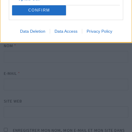
CONFIRM
Data Deletion
Data Access
Privacy Policy
NOM
*
E-MAIL
*
SITE WEB
ENREGISTRER MON NOM, MON E-MAIL ET MON SITE DANS