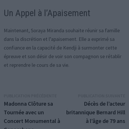
Un Appel à l’Apaisement
Maintenant, Soraya Miranda souhaite réunir sa famille
dans la discrétion et l’apaisement. Elle a exprimé sa
confiance en la capacité de Kendji à surmonter cette
épreuve et son désir de voir son compagnon se rétablir
et reprendre le cours de sa vie.
Navigation
Publication
P
PUBLICATION PRÉCÉDENTE
PUBLICATION SUIVANTE
précédente :
s
Madonna Clôture sa
Décès de l’acteur
de
Tournée avec un
britannique Bernard Hill
l’article
Concert Monumental à
à l’âge de 79 ans