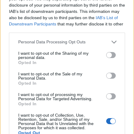
disclosure of your personal information by third parties on the
IAB’s list of downstream participants. This information may
Chantal Goya en crise : 2 millions d’euros de dettes et
also be disclosed by us to third parties on the
IAB’s List of
une confession choc
Downstream Participants
that may further disclose it to other
27 juin 2026
third parties.
Personal Data Processing Opt Outs
I want to opt-out of the Sharing of my
Laisser un commentaire
personal data.
Opted In
Votre adresse e-mail ne sera pas publiée.
Les champs
I want to opt-out of the Sale of my
Personal Data.
obligatoires sont indiqués avec
*
Opted In
COMMENTAIRE
*
I want to opt-out of processing my
Personal Data for Targeted Advertising.
Opted In
I want to opt-out of Collection, Use,
Retention, Sale, and/or Sharing of my
Personal Data that Is Unrelated with the
Purposes for which it was collected.
Opted Out