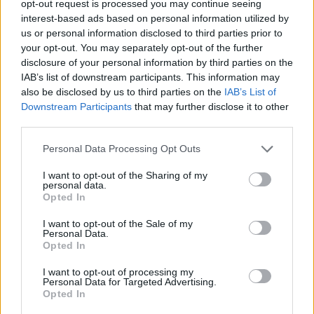
opt-out request is processed you may continue seeing
interest-based ads based on personal information utilized by
us or personal information disclosed to third parties prior to
your opt-out. You may separately opt-out of the further
disclosure of your personal information by third parties on the
IAB’s list of downstream participants. This information may
also be disclosed by us to third parties on the
IAB’s List of
Downstream Participants
that may further disclose it to other
third parties.
Johnny Depp en union libre avec une femme de 33
ans sa cadette : De qui s’agit-il ?
Personal Data Processing Opt Outs
16 juillet 2024
I want to opt-out of the Sharing of my
personal data.
Opted In
I want to opt-out of the Sale of my
Laisser un commentaire
Personal Data.
Opted In
Votre adresse e-mail ne sera pas publiée.
Les champs
I want to opt-out of processing my
Personal Data for Targeted Advertising.
obligatoires sont indiqués avec
*
Opted In