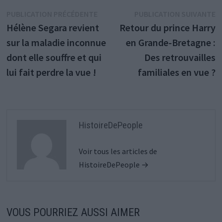
Navigation
Publication
P
PUBLICATION PRÉCÉDENTE
PUBLICATION SUIVANTE
précédente :
s
Hélène Segara revient
Retour du prince Harry
de
sur la maladie inconnue
en Grande-Bretagne :
l’article
dont elle souffre et qui
Des retrouvailles
lui fait perdre la vue !
familiales en vue ?
HistoireDePeople
Voir tous les articles de
HistoireDePeople →
VOUS POURRIEZ AUSSI AIMER