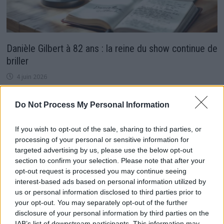
Danièle Gilbert à 82 ans : la reine du show continue de
briller
4 juin 2026
Do Not Process My Personal Information
If you wish to opt-out of the sale, sharing to third parties, or
processing of your personal or sensitive information for
targeted advertising by us, please use the below opt-out
section to confirm your selection. Please note that after your
opt-out request is processed you may continue seeing
interest-based ads based on personal information utilized by
us or personal information disclosed to third parties prior to
your opt-out. You may separately opt-out of the further
DALS 2024 : Qui sont ces deux participants qui se
disclosure of your personal information by third parties on the
seraient réconciliés ?
IAB’s list of downstream participants. This information may