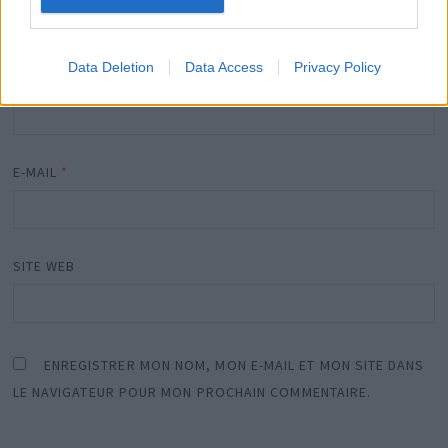
Data Deletion
Data Access
Privacy Policy
NOM
*
E-MAIL
*
SITE WEB
ENREGISTRER MON NOM, MON E-MAIL ET MON SITE DANS
LE NAVIGATEUR POUR MON PROCHAIN COMMENTAIRE.