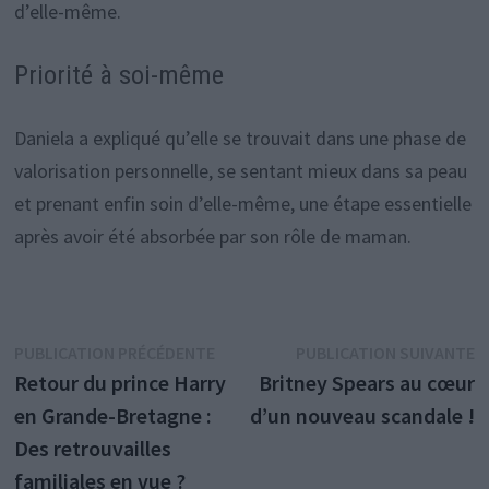
d’elle-même.
Priorité à soi-même
Daniela a expliqué qu’elle se trouvait dans une phase de
valorisation personnelle, se sentant mieux dans sa peau
et prenant enfin soin d’elle-même, une étape essentielle
après avoir été absorbée par son rôle de maman.
Navigation
Publication
P
PUBLICATION PRÉCÉDENTE
PUBLICATION SUIVANTE
précédente :
s
Retour du prince Harry
Britney Spears au cœur
de
en Grande-Bretagne :
d’un nouveau scandale !
l’article
Des retrouvailles
familiales en vue ?