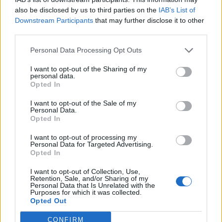
also be disclosed by us to third parties on the
IAB’s List of
9 mai 2024
Downstream Participants
that may further disclose it to other
third parties.
Personal Data Processing Opt Outs
Laisser un commentaire
I want to opt-out of the Sharing of my
personal data.
Votre adresse e-mail ne sera pas publiée.
Les champs
Opted In
obligatoires sont indiqués avec
*
I want to opt-out of the Sale of my
Personal Data.
COMMENTAIRE
*
Opted In
I want to opt-out of processing my
Personal Data for Targeted Advertising.
Opted In
I want to opt-out of Collection, Use,
Retention, Sale, and/or Sharing of my
Personal Data that Is Unrelated with the
Purposes for which it was collected.
Opted Out
CONFIRM