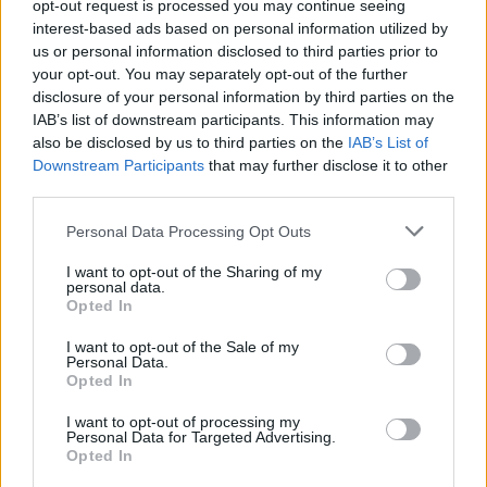
opt-out request is processed you may continue seeing
interest-based ads based on personal information utilized by
us or personal information disclosed to third parties prior to
your opt-out. You may separately opt-out of the further
disclosure of your personal information by third parties on the
IAB’s list of downstream participants. This information may
also be disclosed by us to third parties on the
IAB’s List of
Downstream Participants
that may further disclose it to other
third parties.
Ce jeune figurant continue de gagner de l’argent pour
sa participation dans le Titanic !
Personal Data Processing Opt Outs
3 juillet 2024
I want to opt-out of the Sharing of my
personal data.
Opted In
I want to opt-out of the Sale of my
Laisser un commentaire
Personal Data.
Opted In
Votre adresse e-mail ne sera pas publiée.
Les champs
I want to opt-out of processing my
Personal Data for Targeted Advertising.
obligatoires sont indiqués avec
*
Opted In