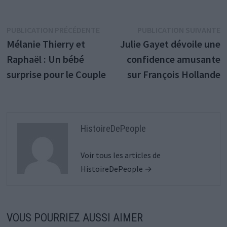
Navigation
Publication
P
PUBLICATION PRÉCÉDENTE
PUBLICATION SUIVANTE
précédente :
s
Mélanie Thierry et
Julie Gayet dévoile une
de
Raphaël : Un bébé
confidence amusante
l’article
surprise pour le Couple
sur François Hollande
HistoireDePeople
Voir tous les articles de
HistoireDePeople →
VOUS POURRIEZ AUSSI AIMER