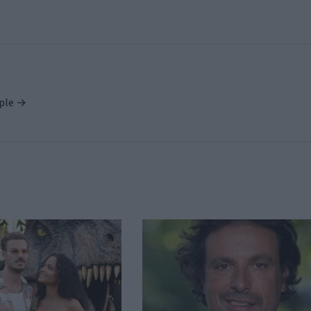
ople →