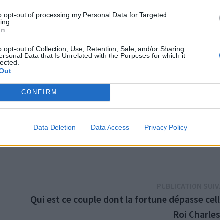
to opt-out of processing my Personal Data for Targeted
ing.
tumultueuses. En 1986, lors d’une rencontre, l’acteur a décla
In
o opt-out of Collection, Use, Retention, Sale, and/or Sharing
 tu n’es pas mon fils, tu ne seras jamais mon fils »,
ersonal Data that Is Unrelated with the Purposes for which it
lected.
Out
CONFIRM
Data Deletion
Data Access
Privacy Policy
éjours en hôpital psychiatrique et en cures de désintoxicati
PUBLICATION SUI
Qui est ce couple dont la fortune dépasse cel
Roi Charles 