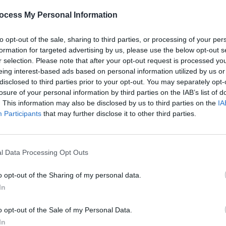
 lieu de résidence d’Alain Delon, situé en Suisse.
ocess My Personal Information
to opt-out of the sale, sharing to third parties, or processing of your per
formation for targeted advertising by us, please use the below opt-out s
r selection. Please note that after your opt-out request is processed y
remière instance de Genève, où Alain Delon réside selon le
eing interest-based ads based on personal information utilized by us or
disclosed to third parties prior to your opt-out. You may separately opt-
sion rapide sur la compétence du tribunal avant qu’il ne sta
losure of your personal information by third parties on the IAB’s list of
. This information may also be disclosed by us to third parties on the
IA
Participants
that may further disclose it to other third parties.
l Data Processing Opt Outs
n Boulogne, est décédé en mai 2023 à l’âge de 60 ans. Fils d
o opt-out of the Sharing of my personal data.
a jamais été reconnu par Alain Delon. Il a été élevé par la m
In
o opt-out of the Sale of my Personal Data.
In