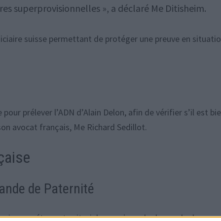
es superprovisionnelles », a déclaré Me Ditisheim.
iciaire suisse permettant de protéger une preuve en situati
pour prélever l’ADN d’Alain Delon, afin de vérifier s’il est bie
son avocat français, Me Richard Sedillot.
çaise
ande de Paternité
son incompétence territoriale pour juger la demande de