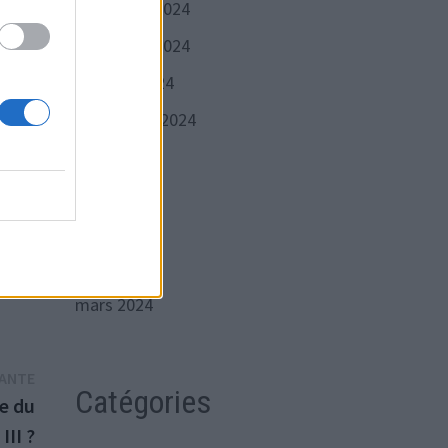
décembre 2024
novembre 2024
ré :
octobre 2024
septembre 2024
juillet 2024
juin 2024
mai 2024
avril 2024
on.
mars 2024
Publication
VANTE
Catégories
suivante :
le du
III ?