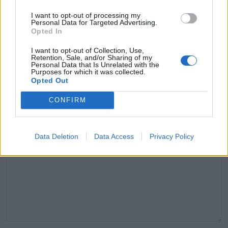
I want to opt-out of processing my
Personal Data for Targeted Advertising.
Opted In
Laisser un commentaire
I want to opt-out of Collection, Use,
Retention, Sale, and/or Sharing of my
Votre adresse e-mail ne sera pas publiée.
Les champs
Personal Data that Is Unrelated with the
Purposes for which it was collected.
obligatoires sont indiqués avec
*
Opted Out
COMMENTAIRE
*
CONFIRM
Data Deletion
Data Access
Privacy Policy