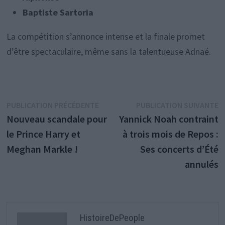
Baptiste Sartoria
La compétition s’annonce intense et la finale promet
d’être spectaculaire, même sans la talentueuse Adnaé.
Navigation
Publication
P
PUBLICATION PRÉCÉDENTE
PUBLICATION SUIVANTE
précédente :
s
Nouveau scandale pour
Yannick Noah contraint
de
le Prince Harry et
à trois mois de Repos :
l’article
Meghan Markle !
Ses concerts d’Été
annulés
HistoireDePeople