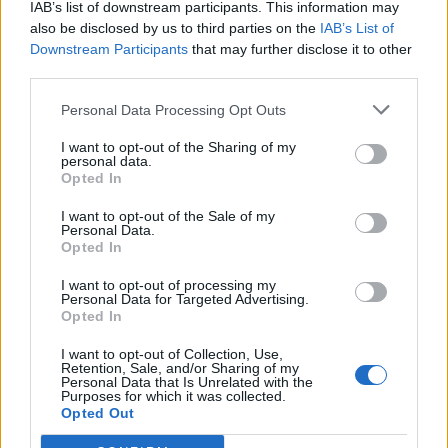
IAB’s list of downstream participants. This information may
also be disclosed by us to third parties on the
IAB’s List of
Les confidences de Marc Lavoine sur sa relation avec
Downstream Participants
that may further disclose it to other
Adriana Karembeu !
third parties.
14 octobre 2024
Personal Data Processing Opt Outs
I want to opt-out of the Sharing of my
personal data.
Opted In
I want to opt-out of the Sale of my
Personal Data.
Opted In
I want to opt-out of processing my
Personal Data for Targeted Advertising.
Opted In
I want to opt-out of Collection, Use,
Retention, Sale, and/or Sharing of my
Personal Data that Is Unrelated with the
Purposes for which it was collected.
Opted Out
Omar Sy condamné par la Justice Suisse pour cette