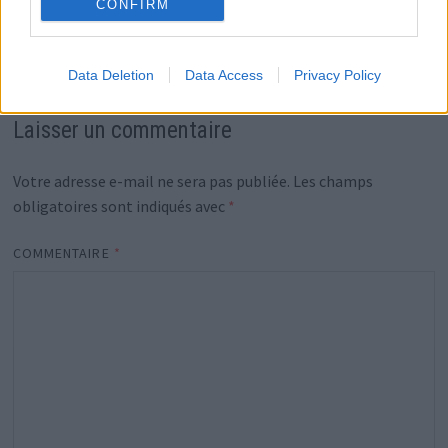
raison !
CONFIRM
7 juin 2024
Data Deletion
Data Access
Privacy Policy
Laisser un commentaire
Votre adresse e-mail ne sera pas publiée.
Les champs
obligatoires sont indiqués avec
*
COMMENTAIRE
*