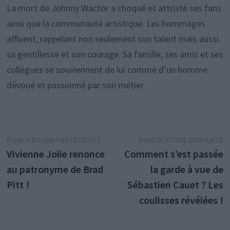
La mort de Johnny Wactor a choqué et attristé ses fans
ainsi que la communauté artistique. Les hommages
affluent, rappelant non seulement son talent mais aussi
sa gentillesse et son courage. Sa famille, ses amis et ses
collègues se souviennent de lui comme d’un homme
dévoué et passionné par son métier.
Navigation
Publication
P
PUBLICATION PRÉCÉDENTE
PUBLICATION SUIVANTE
précédente :
s
Vivienne Jolie renonce
Comment s’est passée
de
au patronyme de Brad
la garde à vue de
l’article
Pitt !
Sébastien Cauet ? Les
coulisses révélées !