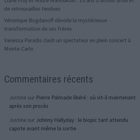
Liane Foly et André Manoukian : 10 ans d’amour brisé et
de retrouvailles tendues
Véronique Bogdanoff dévoile la mystérieuse
transformation de ses frères
Vanessa Paradis clash un spectateur en plein concert à
Monte-Carlo
Commentaires récents
Justine
sur
Pierre Palmade libéré : où vit-il maintenant
après son procès
Justine
sur
Johnny Hallyday : le biopic tant attendu
capote avant même la sortie