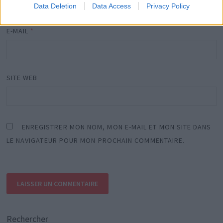
Data Deletion
Data Access
Privacy Policy
E-MAIL
*
SITE WEB
ENREGISTRER MON NOM, MON E-MAIL ET MON SITE DANS
LE NAVIGATEUR POUR MON PROCHAIN COMMENTAIRE.
Rechercher