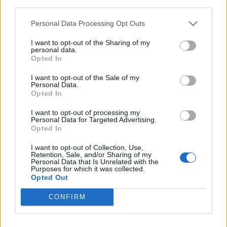
Laisser un commentaire
third parties.
Personal Data Processing Opt Outs
Votre adresse e-mail ne sera pas publiée.
Les champs
obligatoires sont indiqués avec
*
I want to opt-out of the Sharing of my
personal data.
Opted In
COMMENTAIRE
*
I want to opt-out of the Sale of my
Personal Data.
Opted In
I want to opt-out of processing my
Personal Data for Targeted Advertising.
Opted In
I want to opt-out of Collection, Use,
Retention, Sale, and/or Sharing of my
Personal Data that Is Unrelated with the
Purposes for which it was collected.
Opted Out
CONFIRM
NOM
*