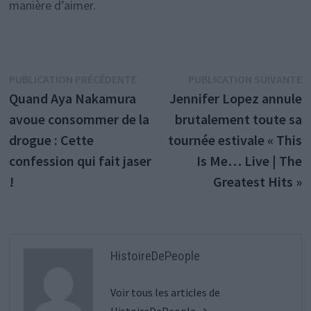
manière d’aimer.
Navigation
Publication
P
PUBLICATION PRÉCÉDENTE
PUBLICATION SUIVANTE
précédente :
s
Quand Aya Nakamura
Jennifer Lopez annule
de
avoue consommer de la
brutalement toute sa
l’article
drogue : Cette
tournée estivale « This
confession qui fait jaser
Is Me… Live | The
!
Greatest Hits »
HistoireDePeople
Voir tous les articles de