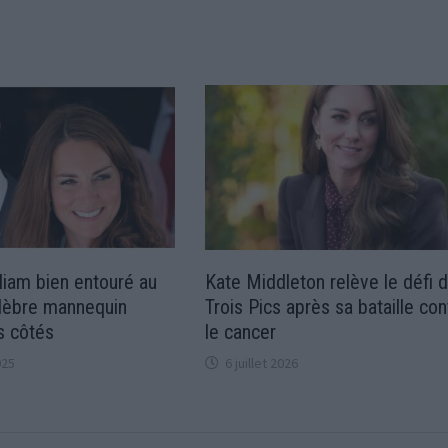
liam bien entouré au
Kate Middleton relève le défi 
célèbre mannequin
Trois Pics après sa bataille con
s côtés
le cancer
025
6 juillet 2026