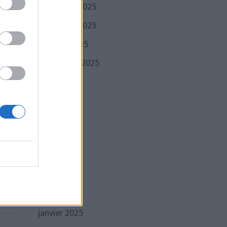
eine
décembre 2025
novembre 2025
octobre 2025
septembre 2025
Publication
VANTE
août 2025
suivante :
pour
juillet 2025
’Roll
juin 2025
mai 2025
avril 2025
mars 2025
février 2025
janvier 2025