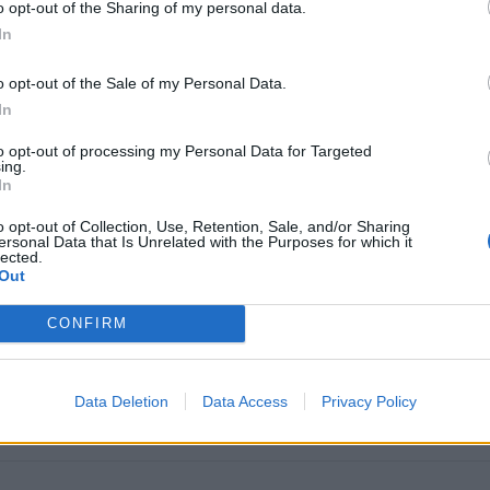
o opt-out of the Sharing of my personal data.
on le Wall Street Journal, Taylor Swift n’a même pas pris la p
In
r l’invitation.
o opt-out of the Sale of my Personal Data.
In
to opt-out of processing my Personal Data for Targeted
PUBLICATION SUI
ing.
In
sans
Laeticia Hallyday choisit Raphaël Quenard 
incarner Johnny dans un projet Rock’n
o opt-out of Collection, Use, Retention, Sale, and/or Sharing
ersonal Data that Is Unrelated with the Purposes for which it
lected.
Out
CONFIRM
ople →
Data Deletion
Data Access
Privacy Policy