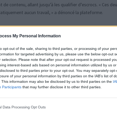
 de contenu, allant jusqu’à les qualifier d’escrocs. « Ces de
pratiquement aucun travail, » a dénoncé la plateforme.
ne autre plateforme nommée Lemonada. Meghan Markle peut a
ocess My Personal Information
 parcours de vie, leur carrière, leur ascension sociale et leu
to opt-out of the sale, sharing to third parties, or processing of your per
formation for targeted advertising by us, please use the below opt-out s
r selection. Please note that after your opt-out request is processed y
eing interest-based ads based on personal information utilized by us or
disclosed to third parties prior to your opt-out. You may separately opt-
losure of your personal information by third parties on the IAB’s list of
lles que Serena Williams, Mariah Carey, et Paris Hilton. Ces
. This information may also be disclosed by us to third parties on the
IA
Participants
that may further disclose it to other third parties.
fis et les triomphes de ces femmes puissantes.
l Data Processing Opt Outs
 interviewer Taylor Swift. Malgré une lettre personnelle pou