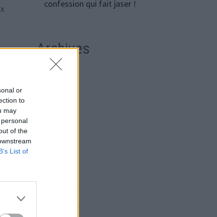
confession qui fait jaser !
ux
Archives
insi
août 2026
r
sonal or
juillet 2026
ection to
ou may
juin 2026
 personal
out of the
mai 2026
 downstream
avril 2026
B’s List of
mars 2026
février 2026
janvier 2026
r