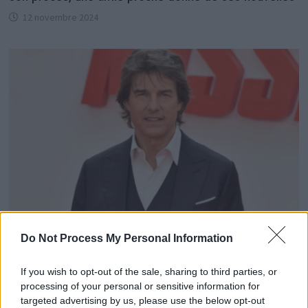
12 novembre 2024
Do Not Process My Personal Information
L’amie insoupçonnée de Tom Cruise : qui est
vraiment cette personnalité française ?
If you wish to opt-out of the sale, sharing to third parties, or
4 octobre 2024
processing of your personal or sensitive information for
targeted advertising by us, please use the below opt-out