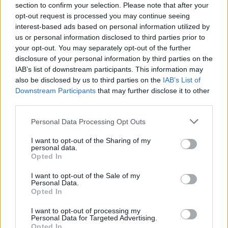
section to confirm your selection. Please note that after your
opt-out request is processed you may continue seeing
interest-based ads based on personal information utilized by
us or personal information disclosed to third parties prior to
your opt-out. You may separately opt-out of the further
disclosure of your personal information by third parties on the
IAB’s list of downstream participants. This information may
also be disclosed by us to third parties on the
IAB’s List of
Downstream Participants
that may further disclose it to other
third parties.
L’ancienne star du porno Brigitte Lahaie révèle le
Personal Data Processing Opt Outs
montant de sa retraite !
I want to opt-out of the Sharing of my
personal data.
31 mai 2024
Opted In
I want to opt-out of the Sale of my
Personal Data.
Opted In
Laisser un commentaire
I want to opt-out of processing my
Personal Data for Targeted Advertising.
Votre adresse e-mail ne sera pas publiée.
Les champs
Opted In