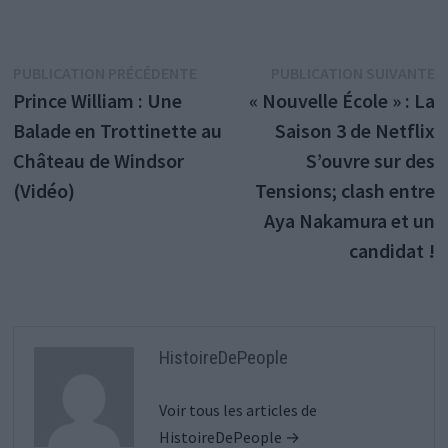
Navigation
Publication
P
PUBLICATION PRÉCÉDENTE
PUBLICATION SUIVANTE
précédente :
s
Prince William : Une
« Nouvelle École » : La
de
Balade en Trottinette au
Saison 3 de Netflix
l’article
Château de Windsor
S’ouvre sur des
(Vidéo)
Tensions; clash entre
Aya Nakamura et un
candidat !
HistoireDePeople
Voir tous les articles de
HistoireDePeople →