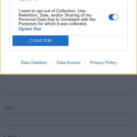
obligatoires sont indiqués avec
*
I want to opt-out of Collection, Use,
Retention, Sale, and/or Sharing of my
COMMENTAIRE
*
Personal Data that Is Unrelated with the
Purposes for which it was collected.
Opted Out
CONFIRM
Data Deletion
Data Access
Privacy Policy
NOM
*
E-MAIL
*