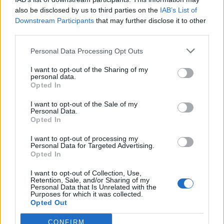
also be disclosed by us to third parties on the
IAB’s List of
3 septembre 2024
Downstream Participants
that may further disclose it to other
third parties.
Personal Data Processing Opt Outs
Laisser un commentaire
I want to opt-out of the Sharing of my
personal data.
Votre adresse e-mail ne sera pas publiée.
Les champs
Opted In
obligatoires sont indiqués avec
*
I want to opt-out of the Sale of my
Personal Data.
COMMENTAIRE
*
Opted In
I want to opt-out of processing my
Personal Data for Targeted Advertising.
Opted In
I want to opt-out of Collection, Use,
Retention, Sale, and/or Sharing of my
Personal Data that Is Unrelated with the
Purposes for which it was collected.
Opted Out
CONFIRM