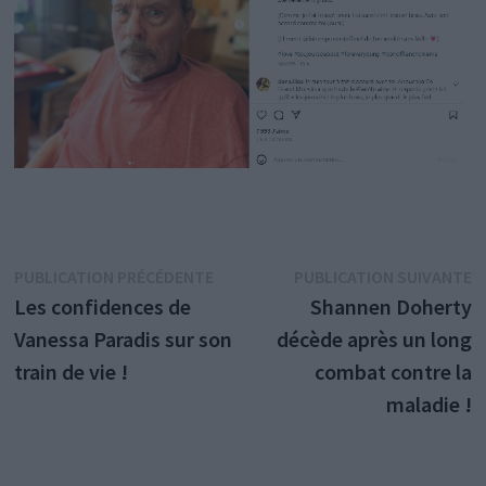
Navigation
Publication
P
PUBLICATION PRÉCÉDENTE
PUBLICATION SUIVANTE
précédente :
s
Les confidences de
Shannen Doherty
de
Vanessa Paradis sur son
décède après un long
l’article
train de vie !
combat contre la
maladie !