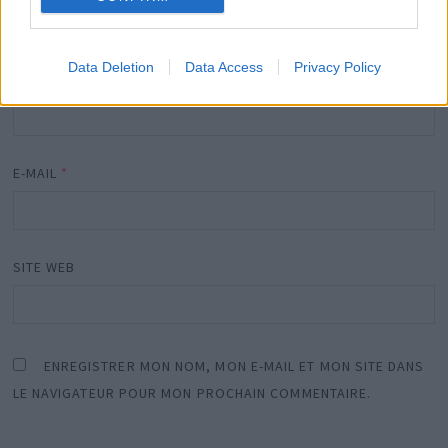
Data Deletion
Data Access
Privacy Policy
NOM
*
E-MAIL
*
SITE WEB
ENREGISTRER MON NOM, MON E-MAIL ET MON SITE DANS
LE NAVIGATEUR POUR MON PROCHAIN COMMENTAIRE.