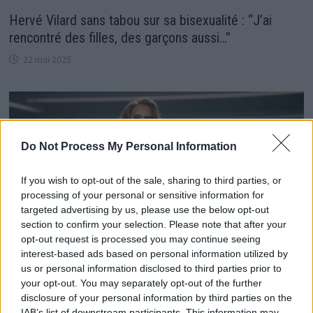
Hervé Vilard sans tabou sur sa bisexualité : “J’ai
rencontré des filles, des garçons aussi…”
22 mai 2025
Do Not Process My Personal Information
If you wish to opt-out of the sale, sharing to third parties, or
processing of your personal or sensitive information for
targeted advertising by us, please use the below opt-out
section to confirm your selection. Please note that after your
opt-out request is processed you may continue seeing
interest-based ads based on personal information utilized by
us or personal information disclosed to third parties prior to
your opt-out. You may separately opt-out of the further
Adele annonce une pause prolongée dans sa carrière
disclosure of your personal information by third parties on the
musicale et voici les raisons !
IAB’s list of downstream participants. This information may