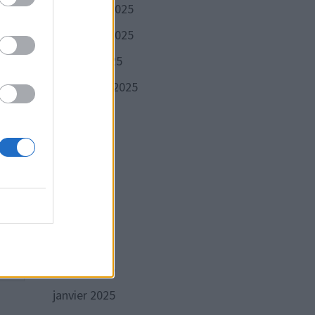
décembre 2025
novembre 2025
octobre 2025
septembre 2025
Publication
VANTE
suivante :
ères
août 2025
mité
juillet 2025
juin 2025
mai 2025
avril 2025
mars 2025
février 2025
janvier 2025