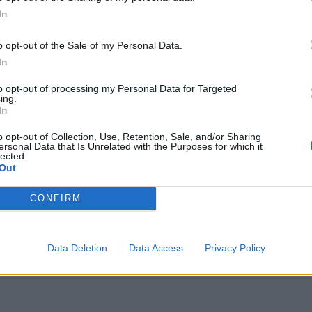
 la région devient désormais une terre de rois olympiques.
In
o opt-out of the Sale of my Personal Data.
In
PUBLICATION SUI
to opt-out of processing my Personal Data for Targeted
ing.
us
Kylian Mbappé au Real Madrid : Ses premi
In
Impressions font l’Unani
o opt-out of Collection, Use, Retention, Sale, and/or Sharing
ersonal Data that Is Unrelated with the Purposes for which it
lected.
Out
CONFIRM
ople →
Data Deletion
Data Access
Privacy Policy