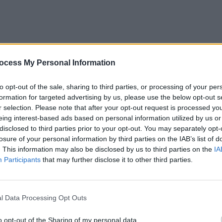
sance de Snoop Dogg, Los Angeles, qui a attiré l’attention de
ocess My Personal Information
 d’été dans quatre ans, faisant de Snoop Dogg un choix
to opt-out of the sale, sharing to third parties, or processing of your per
formation for targeted advertising by us, please use the below opt-out s
r selection. Please note that after your opt-out request is processed y
gieuses comme l’actrice Laetitia Casta, le rappeur MC Solaa
eing interest-based ads based on personal information utilized by us or
ment la flamme. « Le fait que la flamme passe la dernière
disclosed to third parties prior to your opt-out. You may separately opt-
losure of your personal information by third parties on the IAB’s list of
nie d’ouverture, c’est un signal sur la place de la Seine-Sain
. This information may also be disclosed by us to third parties on the
IA
mé Mathieu Hanotin, maire PS de Saint-Denis, auprès de l’A
Participants
that may further disclose it to other third parties.
l Data Processing Opt Outs
, accueillant de nombreuses infrastructures et épreuves, y
o opt-out of the Sharing of my personal data.