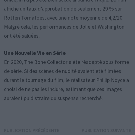
affiche un taux d’approbation de seulement 29 % sur
Rotten Tomatoes, avec une note moyenne de 4,2/10.
Malgré cela, les performances de Jolie et Washington
ont été saluées.
Une Nouvelle Vie en Série
En 2020, The Bone Collector a été réadapté sous forme
de série. Si des scènes de nudité avaient été filmées
durant le tournage du film, le réalisateur Phillip Noyce a
choisi de ne pas les inclure, estimant que ces images
auraient pu distraire du suspense recherché.
Navigation
Publication
P
PUBLICATION PRÉCÉDENTE
PUBLICATION SUIVANTE