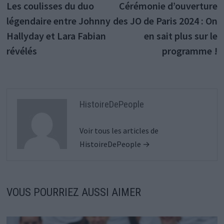
précédente :
s
Les coulisses du duo
Cérémonie d’ouverture
de
légendaire entre Johnny
des JO de Paris 2024 : On
l’article
Hallyday et Lara Fabian
en sait plus sur le
révélés
programme !
HistoireDePeople
Voir tous les articles de
HistoireDePeople →
VOUS POURRIEZ AUSSI AIMER