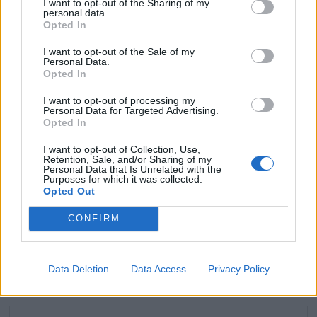
I want to opt-out of the Sharing of my
personal data.
Opted In
I want to opt-out of the Sale of my
Personal Data.
Opted In
Le Nokia 3210, le téléphone qui a marqué toute une
génération, fait son grand retour dans une version
I want to opt-out of processing my
Personal Data for Targeted Advertising.
modernisée
Opted In
13 mai 2024
I want to opt-out of Collection, Use,
Retention, Sale, and/or Sharing of my
Personal Data that Is Unrelated with the
Purposes for which it was collected.
Opted Out
Laisser un commentaire
CONFIRM
Votre adresse e-mail ne sera pas publiée.
Les champs
obligatoires sont indiqués avec
*
Data Deletion
Data Access
Privacy Policy
COMMENTAIRE
*