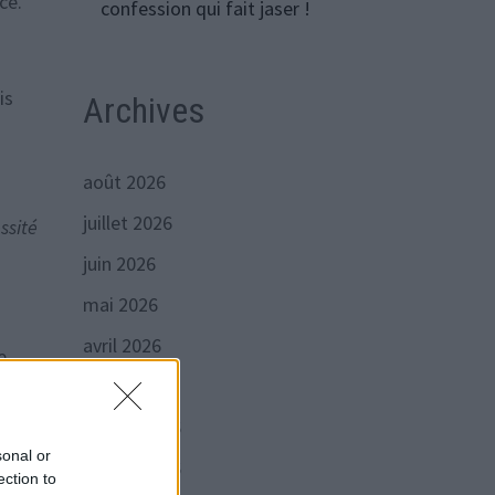
ce.
confession qui fait jaser !
is
Archives
août 2026
juillet 2026
ssité
juin 2026
mai 2026
avril 2026
e
mars 2026
t de
février 2026
sonal or
janvier 2026
ection to