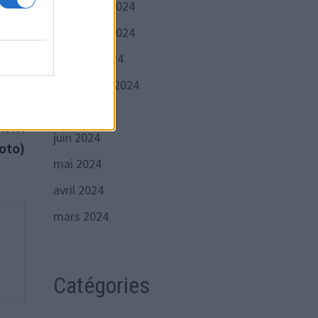
décembre 2024
t de
novembre 2024
octobre 2024
septembre 2024
Publication
VANTE
juillet 2024
suivante :
ans…
juin 2024
oto)
mai 2024
avril 2024
mars 2024
Catégories