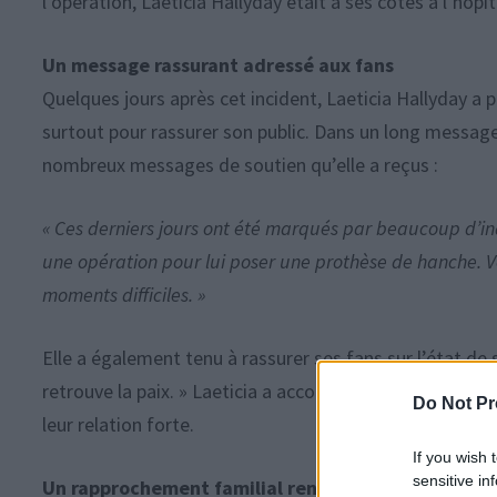
l’opération, Laeticia Hallyday était à ses côtés à l’hôpi
Un message rassurant adressé aux fans
Quelques jours après cet incident, Laeticia Hallyday a 
surtout pour rassurer son public. Dans un long message 
nombreux messages de soutien qu’elle a reçus :
« Ces derniers jours ont été marqués par beaucoup d’
une opération pour lui poser une prothèse de hanche.
moments difficiles. »
Elle a également tenu à rassurer ses fans sur l’état de 
retrouve la paix. » Laeticia a accompagné ce message 
Do Not Pr
leur relation forte.
If you wish 
sensitive in
Un rapprochement familial renforcé