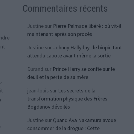
Commentaires récents
Justine
sur
Pierre Palmade libéré : où vit-il
maintenant après son procès
endre
ent
Justine
sur
Johnny Hallyday : le biopic tant
attendu capote avant même la sortie
Durand
sur
Prince Harry se confie sur le
deuil et la perte de sa mère
s
jean-louis
sur
Les secrets de la
it
transformation physique des Frères
n
Bogdanov dévoilés
Justine
sur
Quand Aya Nakamura avoue
s
consommer de la drogue : Cette