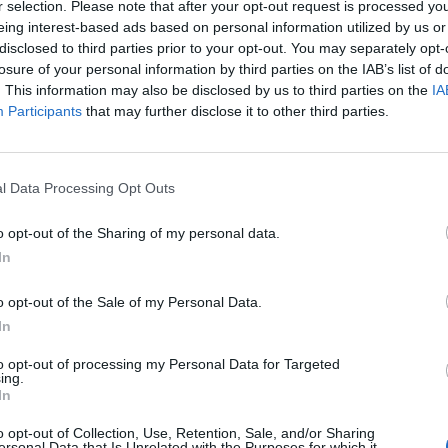
r selection. Please note that after your opt-out request is processed y
jours été simple. Les deux femmes ont connu des périodes de
eing interest-based ads based on personal information utilized by us or
disclosed to third parties prior to your opt-out. You may separately opt-
 de Laeticia. Cependant, après le décès de Johnny Hallyday 
losure of your personal information by third parties on the IAB’s list of
renforcées, les réunissant dans l’épreuve du deuil. Aujourd’h
. This information may also be disclosed by us to third parties on the
IA
es unit.
Participants
that may further disclose it to other third parties.
l Data Processing Opt Outs
r chaleureusement l’équipe médicale qui s’est occupée de sa
dressé une mention spéciale à Hervé Silbert, le chirurgien
o opt-out of the Sharing of my personal data.
In
o opt-out of the Sale of my Personal Data.
apporté à ma mère par l’équipe de chirurgie. Leur
In
 différence
, » a-t-elle confié.
to opt-out of processing my Personal Data for Targeted
ing.
In
aux
llyday, ainsi qu’à ses fans, l’importance de prendre soin des
o opt-out of Collection, Use, Retention, Sale, and/or Sharing
ersonal Data that Is Unrelated with the Purposes for which it