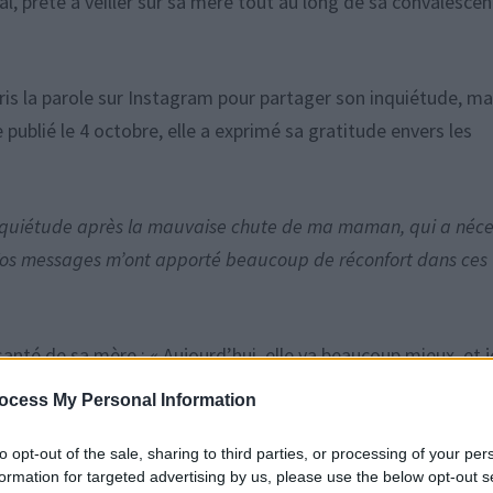
tal, prête à veiller sur sa mère tout au long de sa convalescen
pris la parole sur Instagram pour partager son inquiétude, ma
publié le 4 octobre, elle a exprimé sa gratitude envers les
inquiétude après la mauvaise chute de ma maman, qui a néce
 Vos messages m’ont apporté beaucoup de réconfort dans ces
santé de sa mère : « Aujourd’hui, elle va beaucoup mieux, et j
de plusieurs photos prises aux côtés de sa mère, témoignan
ocess My Personal Information
to opt-out of the sale, sharing to third parties, or processing of your per
formation for targeted advertising by us, please use the below opt-out s