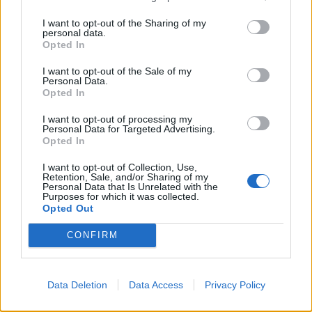
I want to opt-out of the Sharing of my
personal data.
Opted In
I want to opt-out of the Sale of my
Personal Data.
Opted In
I want to opt-out of processing my
Personal Data for Targeted Advertising.
On sait quand sortira le nouveau single de Kendji
Opted In
Girac !
I want to opt-out of Collection, Use,
Retention, Sale, and/or Sharing of my
12 juillet 2024
Personal Data that Is Unrelated with the
Purposes for which it was collected.
Opted Out
CONFIRM
Laisser un commentaire
Votre adresse e-mail ne sera pas publiée.
Les champs
Data Deletion
Data Access
Privacy Policy
obligatoires sont indiqués avec
*