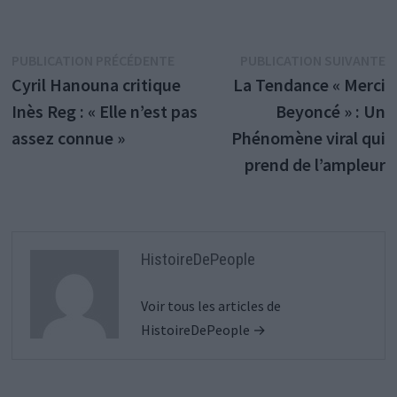
Navigation
Publication
P
PUBLICATION PRÉCÉDENTE
PUBLICATION SUIVANTE
précédente :
s
Cyril Hanouna critique
La Tendance « Merci
de
Inès Reg : « Elle n’est pas
Beyoncé » : Un
l’article
assez connue »
Phénomène viral qui
prend de l’ampleur
HistoireDePeople
Voir tous les articles de
HistoireDePeople →