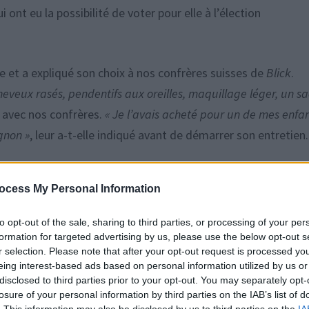
 ont eu la possibilité de voter pour elle à l’élection
e et a expliqué son choix à nos confrères suisses de
Blick
.
heveux rasés, pendentifs aux oreilles, maquillage léger, un sa
e avec nos confrères.
« Je l’avais acheté pour un de mes enfan
ignon »
, leur a-t-elle indiqué avant de démarrer son entretien
terpeller pour refus d’obtempérer
ocess My Personal Information
get, devenu Eva, tend alors deux documents à
Blick
sur lesqu
to opt-out of the sale, sharing to third parties, or processing of your per
formation for targeted advertising by us, please use the below opt-out s
 »
, ainsi que son nouveau prénom.
r selection. Please note that after your opt-out request is processed y
eing interest-based ads based on personal information utilized by us or
Eva, une référence à Eve, créée à partir d’une côte d’Adam
disclosed to third parties prior to your opt-out. You may separately opt-
losure of your personal information by third parties on the IAB’s list of
omment a-t-elle ressenti l’envie, et surtout le besoin, de ch