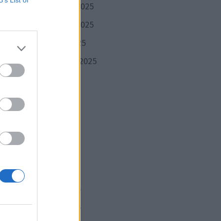
B’s List of
décembre 2025
à
novembre 2025
octobre 2025
s
septembre 2025
août 2025
juillet 2025
juin 2025
mai 2025
avril 2025
mars 2025
février 2025
Publication
VANTE
suivante :
andes
janvier 2025
t été