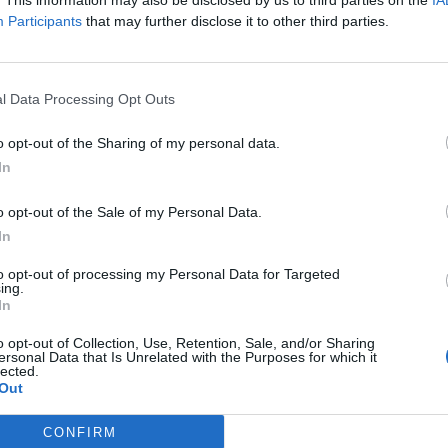
. This information may also be disclosed by us to third parties on the
IA
ne députée macroniste se faisait interpeller le 15 juin 2024 
Participants
that may further disclose it to other third parties.
l Data Processing Opt Outs
emprise de la cocaïne et avait refusé de s’arrêter malgré le
e à Genève, elle avait fui le canton pour échapper à deux
o opt-out of the Sharing of my personal data.
chiatres »
, souligne le média suisse.
In
o opt-out of the Sale of my Personal Data.
In
to opt-out of processing my Personal Data for Targeted
ing.
In
o opt-out of Collection, Use, Retention, Sale, and/or Sharing
ersonal Data that Is Unrelated with the Purposes for which it
lected.
PUBLICATION SUI
Out
« Ce n’était pas le bon moyen » : ces deux dem
CONFIRM
de Meghan Markle à la famille royale qui lui on