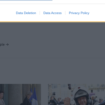
refu
Data Deletion
Data Access
Privacy Policy
ople →