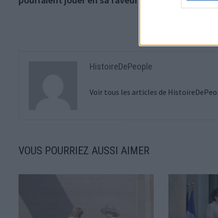
l’article
HistoireDePeople
Voir tous les articles de HistoireDePe
VOUS POURRIEZ AUSSI AIMER