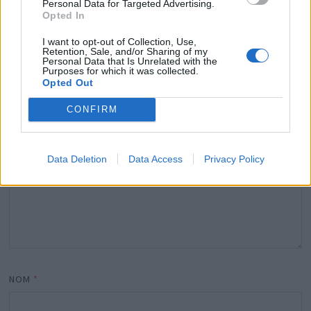
Personal Data for Targeted Advertising.
Opted In
Votre adresse e-mail ne sera pas publiée.
Les champs
I want to opt-out of Collection, Use,
obligatoires sont indiqués avec
*
Retention, Sale, and/or Sharing of my
Personal Data that Is Unrelated with the
Purposes for which it was collected.
COMMENTAIRE
*
Opted Out
CONFIRM
Data Deletion
Data Access
Privacy Policy
NOM
*