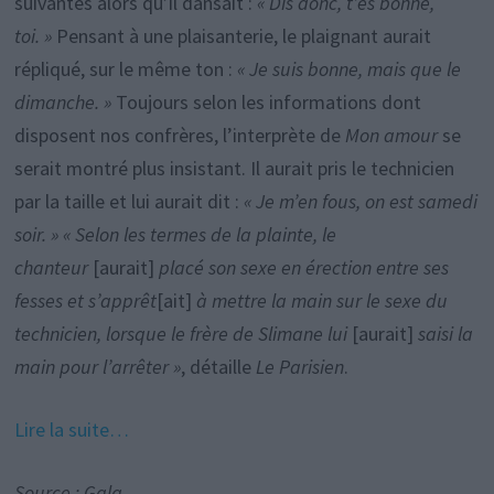
suivantes alors qu’il dansait :
« Dis donc, t’es bonne,
toi. »
Pensant à une plaisanterie, le plaignant aurait
répliqué, sur le même ton :
« Je suis bonne, mais que le
dimanche. »
Toujours selon les informations dont
disposent nos confrères, l’interprète de
Mon amour
se
serait montré plus insistant. Il aurait pris le technicien
par la taille et lui aurait dit :
« Je m’en fous, on est samedi
soir. » « Selon les termes de la plainte, le
chanteur
[aurait]
placé son sexe en érection entre ses
fesses et s’apprêt
[ait]
à mettre la main sur le sexe du
technicien, lorsque le frère de Slimane lui
[aurait]
saisi la
main pour l’arrêter »
, détaille
Le Parisien
.
Lire la suite…
Source : Gala