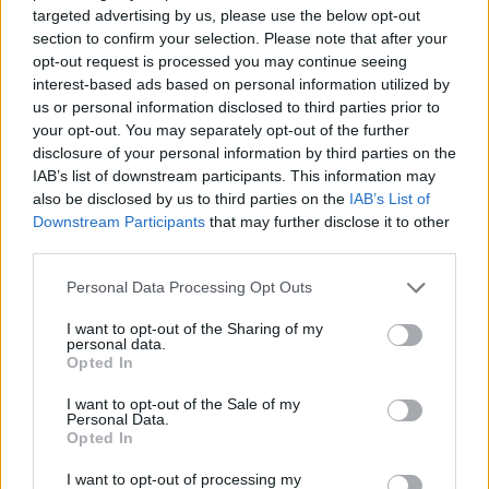
targeted advertising by us, please use the below opt-out
section to confirm your selection. Please note that after your
opt-out request is processed you may continue seeing
interest-based ads based on personal information utilized by
us or personal information disclosed to third parties prior to
your opt-out. You may separately opt-out of the further
disclosure of your personal information by third parties on the
IAB’s list of downstream participants. This information may
also be disclosed by us to third parties on the
IAB’s List of
Downstream Participants
that may further disclose it to other
third parties.
Personal Data Processing Opt Outs
Star Academy : Le message surprise de Céline Dion
I want to opt-out of the Sharing of my
qui a ému les élèves (Vidéo)
personal data.
Opted In
26 octobre 2024
I want to opt-out of the Sale of my
Personal Data.
Opted In
Laisser un commentaire
I want to opt-out of processing my