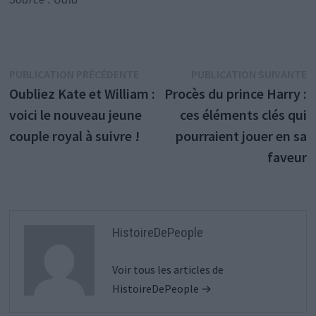
Navigation
Publication
P
PUBLICATION PRÉCÉDENTE
PUBLICATION SUIVANTE
précédente :
s
Oubliez Kate et William :
Procès du prince Harry :
de
voici le nouveau jeune
ces éléments clés qui
l’article
couple royal à suivre !
pourraient jouer en sa
faveur
HistoireDePeople
Voir tous les articles de
HistoireDePeople →