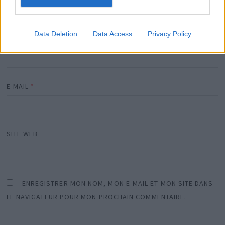
Data Deletion
Data Access
Privacy Policy
NOM
*
E-MAIL
*
SITE WEB
ENREGISTRER MON NOM, MON E-MAIL ET MON SITE DANS
LE NAVIGATEUR POUR MON PROCHAIN COMMENTAIRE.