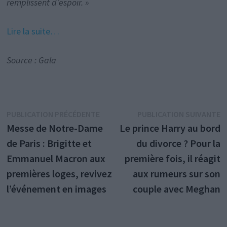
remplissent d’espoir. »
Lire la suite…
Source : Gala
Navigation
Publication
P
PUBLICATION PRÉCÉDENTE
PUBLICATION SUIVANTE
précédente :
s
Messe de Notre-Dame
Le prince Harry au bord
de
de Paris : Brigitte et
du divorce ? Pour la
l’article
Emmanuel Macron aux
première fois, il réagit
premières loges, revivez
aux rumeurs sur son
l’événement en images
couple avec Meghan