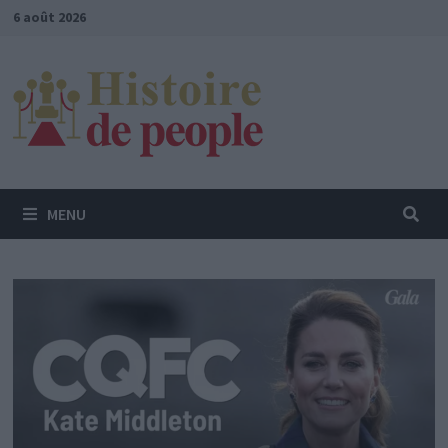
Passer
6 août 2026
au
contenu
MENU