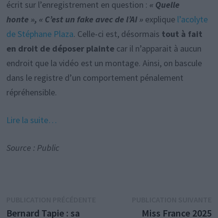
écrit sur l’enregistrement en question :
« Quelle
honte », « C’est un fake avec de l’AI »
explique
l’acolyte
de Stéphane Plaza
. Celle-ci est, désormais
tout à fait
en droit de déposer plainte
car il n’apparait à aucun
endroit que la vidéo est un montage. Ainsi, on bascule
dans le registre d’un comportement pénalement
répréhensible.
Lire la suite…
Source : Public
Navigation
Publication
P
PUBLICATION PRÉCÉDENTE
PUBLICATION SUIVANTE
précédente :
s
Bernard Tapie : sa
Miss France 2025