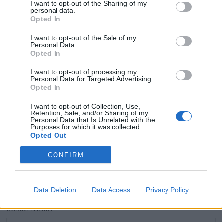
I want to opt-out of the Sharing of my
personal data.
Opted In
I want to opt-out of the Sale of my
Personal Data.
Opted In
I want to opt-out of processing my
Anne-Claire Coudray : Son compagnon balance tout
Personal Data for Targeted Advertising.
sur ses JT et sa vie privée
Opted In
11 juin 2026
I want to opt-out of Collection, Use,
Retention, Sale, and/or Sharing of my
Personal Data that Is Unrelated with the
Purposes for which it was collected.
Opted Out
Laisser un commentaire
CONFIRM
Votre adresse e-mail ne sera pas publiée.
Les champs
obligatoires sont indiqués avec
*
Data Deletion
Data Access
Privacy Policy
COMMENTAIRE
*