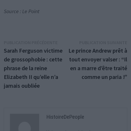
Source : Le Point
Navigation
Publication
P
PUBLICATION PRÉCÉDENTE
PUBLICATION SUIVANTE
précédente :
s
Sarah Ferguson victime
Le prince Andrew prêt à
de
de grossophobie : cette
tout envoyer valser : “Il
l’article
phrase de la reine
en a marre d’être traité
Elizabeth II qu’elle n’a
comme un paria !”
jamais oubliée
HistoireDePeople