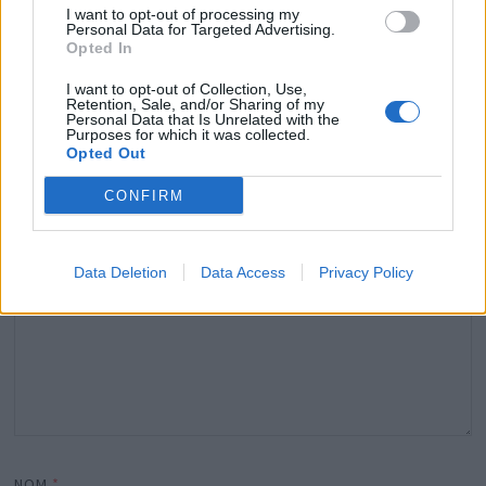
I want to opt-out of processing my
Personal Data for Targeted Advertising.
Laisser un commentaire
Opted In
I want to opt-out of Collection, Use,
Votre adresse e-mail ne sera pas publiée.
Les champs
Retention, Sale, and/or Sharing of my
obligatoires sont indiqués avec
*
Personal Data that Is Unrelated with the
Purposes for which it was collected.
Opted Out
COMMENTAIRE
*
CONFIRM
Data Deletion
Data Access
Privacy Policy
NOM
*