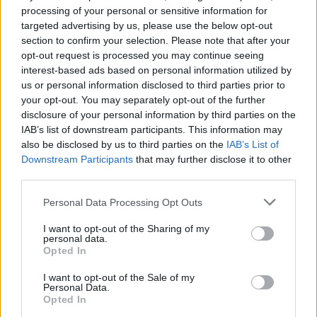
2 septembre 2025
processing of your personal or sensitive information for
targeted advertising by us, please use the below opt-out
section to confirm your selection. Please note that after your
opt-out request is processed you may continue seeing
interest-based ads based on personal information utilized by
us or personal information disclosed to third parties prior to
your opt-out. You may separately opt-out of the further
disclosure of your personal information by third parties on the
IAB’s list of downstream participants. This information may
also be disclosed by us to third parties on the
IAB’s List of
Downstream Participants
that may further disclose it to other
third parties.
Personal Data Processing Opt Outs
I want to opt-out of the Sharing of my
François Bayrou : qui est Elisabeth, la femme qui
personal data.
Opted In
partage sa vie depuis plus de 50 ans ?
6 février 2025
I want to opt-out of the Sale of my
Personal Data.
Opted In