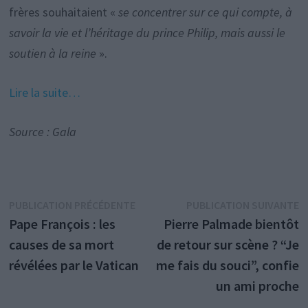
frères souhaitaient «
se concentrer sur ce qui compte, à
savoir la vie et l’héritage du prince Philip, mais aussi le
soutien à la reine
».
Lire la suite…
Source : Gala
Navigation
Publication
P
PUBLICATION PRÉCÉDENTE
PUBLICATION SUIVANTE
précédente :
s
Pape François : les
Pierre Palmade bientôt
de
causes de sa mort
de retour sur scène ? “Je
l’article
révélées par le Vatican
me fais du souci”, confie
un ami proche