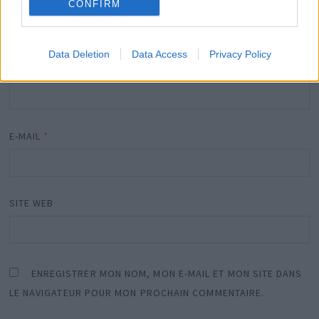
CONFIRM
Data Deletion
Data Access
Privacy Policy
NOM
*
E-MAIL
*
SITE WEB
ENREGISTRER MON NOM, MON E-MAIL ET MON SITE DANS
LE NAVIGATEUR POUR MON PROCHAIN COMMENTAIRE.