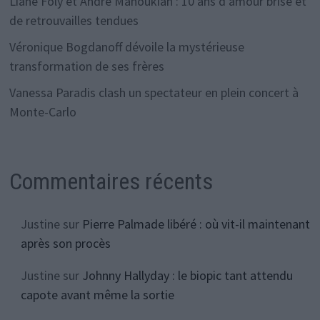
Liane Foly et André Manoukian : 10 ans d’amour brisé et
de retrouvailles tendues
Véronique Bogdanoff dévoile la mystérieuse
transformation de ses frères
Vanessa Paradis clash un spectateur en plein concert à
Monte-Carlo
Commentaires récents
Justine
sur
Pierre Palmade libéré : où vit-il maintenant
après son procès
Justine
sur
Johnny Hallyday : le biopic tant attendu
capote avant même la sortie