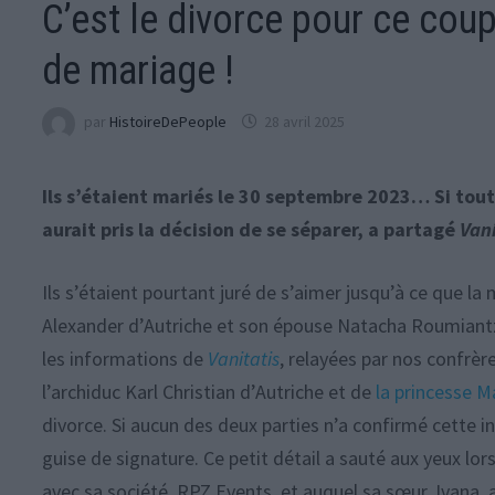
C’est le divorce pour ce cou
de mariage !
par
HistoireDePeople
28 avril 2025
Ils s’étaient mariés le 30 septembre 2023… Si tout 
aurait pris la décision de se séparer, a partagé
Vani
Ils s’étaient pourtant juré de s’aimer jusqu’à ce que l
Alexander d’Autriche et son épouse Natacha Roumiantzof
les informations de
Vanitatis
, relayées par nos confrèr
l’archiduc Karl Christian d’Autriche et de
la princesse 
divorce. Si aucun des deux parties n’a confirmé cette i
guise de signature. Ce petit détail a sauté aux yeux lor
avec sa société, RPZ Events, et auquel sa sœur, Ivana, a