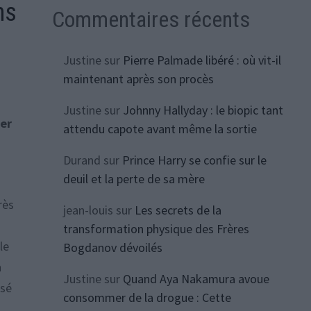
ns
Commentaires récents
Justine
sur
Pierre Palmade libéré : où vit-il
maintenant après son procès
Justine
sur
Johnny Hallyday : le biopic tant
ier
attendu capote avant même la sortie
Durand
sur
Prince Harry se confie sur le
deuil et la perte de sa mère
rès
jean-louis
sur
Les secrets de la
transformation physique des Frères
le
Bogdanov dévoilés
n
Justine
sur
Quand Aya Nakamura avoue
isé
consommer de la drogue : Cette