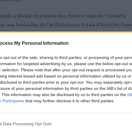
e couple a décidé de prendre des chemins séparés ! Natacha
 aux funérailles de l’archiduchesse Estela d’Autriche, l’ép
avait été organisée en son honneur et avait suscité une viv
rt probable selon nos confrères espagnols que leur divorce s
ocess My Personal Information
décret à l’évêque diocésain. Affaire à suivre…
to opt-out of the sale, sharing to third parties, or processing of your per
formation for targeted advertising by us, please use the below opt-out s
 Roumiantzoff-Pachkevitch séparés :
r selection. Please note that after your opt-out request is processed y
eing interest-based ads based on personal information utilized by us or
que
disclosed to third parties prior to your opt-out. You may separately opt-
losure of your personal information by third parties on the IAB’s list of
. This information may also be disclosed by us to third parties on the
IA
er d’Autriche et à sa fiancée Natacha Roumiantzoff-Pachkevi
Participants
that may further disclose it to other third parties.
loeil afin d’assister au mariage de l’archiduc et de sa
 déplacement dans le but de célébrer leur amour.
l Data Processing Opt Outs