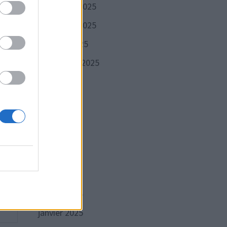
décembre 2025
novembre 2025
octobre 2025
septembre 2025
août 2025
Publication
VANTE
suivante :
ec le
juillet 2025
ssé ?
juin 2025
mai 2025
avril 2025
mars 2025
février 2025
janvier 2025