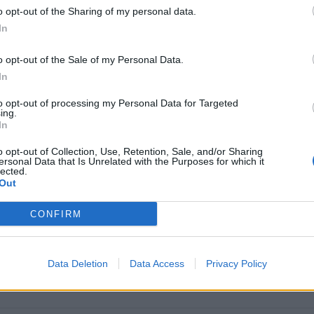
o opt-out of the Sharing of my personal data.
In
o opt-out of the Sale of my Personal Data.
In
to opt-out of processing my Personal Data for Targeted
ing.
PUBLICATION SUI
In
Meghan Markle en larmes lors d’une sortie av
o opt-out of Collection, Use, Retention, Sale, and/or Sharing
prince Harry : que s’est-il pa
ersonal Data that Is Unrelated with the Purposes for which it
lected.
Out
CONFIRM
Data Deletion
Data Access
Privacy Policy
ople →