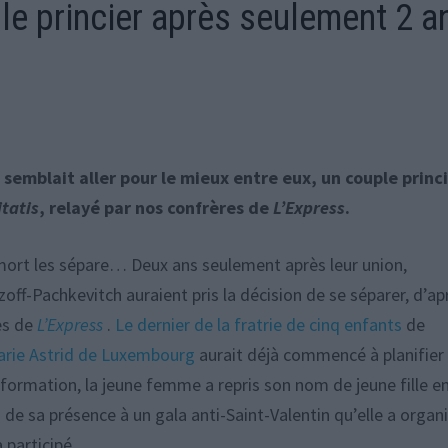
ple princier après seulement 2 a
semblait aller pour le mieux entre eux, un couple princ
tatis
, relayé par nos confrères de
L’Express
.
a mort les sépare… Deux ans seulement après leur union,
f-Pachkevitch auraient pris la décision de se séparer, d’ap
es de
L’Express
.
Le dernier de la fratrie de cinq enfants
de
Marie Astrid de Luxembourg
aurait déjà commencé à planifier 
nformation, la jeune femme a repris son nom de jeune fille e
s de sa présence à un gala anti-Saint-Valentin qu’elle a organ
 participé.