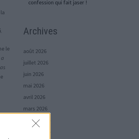
confession qui fait jaser !
 la
Archives
é
.
e le
août 2026
 a
juillet 2026
pas
juin 2026
le
mai 2026
avril 2026
mars 2026
février 2026
janvier 2026
sujet