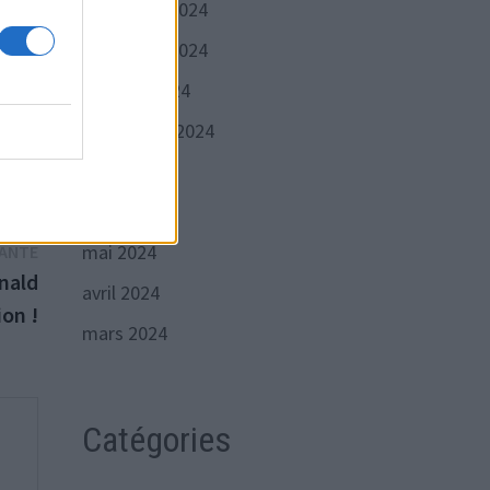
décembre 2024
novembre 2024
octobre 2024
septembre 2024
juillet 2024
juin 2024
Publication
mai 2024
VANTE
suivante :
nald
avril 2024
on !
mars 2024
Catégories