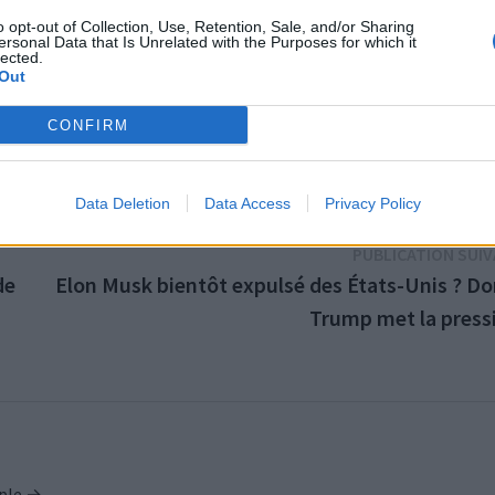
o opt-out of Collection, Use, Retention, Sale, and/or Sharing
ersonal Data that Is Unrelated with the Purposes for which it
lected.
Out
CONFIRM
Data Deletion
Data Access
Privacy Policy
PUBLICATION SUI
de
Elon Musk bientôt expulsé des États-Unis ? Do
Trump met la pressi
ople →