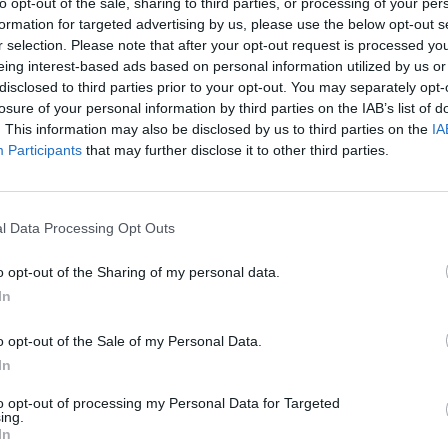
to opt-out of the sale, sharing to third parties, or processing of your per
s son apparition du 8 juillet, être rassuré.
L’œil rouge du pè
formation for targeted advertising by us, please use the below opt-out s
n petit vaisseau
, chose assez banale qui arrive à beaucoup 
r selection. Please note that after your opt-out request is processed y
eing interest-based ads based on personal information utilized by us or
e son œil droit.
disclosed to third parties prior to your opt-out. You may separately opt-
losure of your personal information by third parties on the IAB’s list of
ont été dévoilées à ce sujet. La seule chose connue est qu’il
. This information may also be disclosed by us to third parties on the
IA
Participants
that may further disclose it to other third parties.
le Kate Middleton. La femme du prince William a en effet an
r. Il y a quelques mois, Kate Middleton a cependant dévoilé d
le est désormais en rémission.
Même si sa santé reste
l Data Processing Opt Outs
es ayant connu cette maladie, le plus dur semble être pass
o opt-out of the Sharing of my personal data.
In
ns.
o opt-out of the Sale of my Personal Data.
s right eye that makes it look a little red. It is unders
In
happened overnight
#StateVisit
to opt-out of processing my Personal Data for Targeted
ing.
In