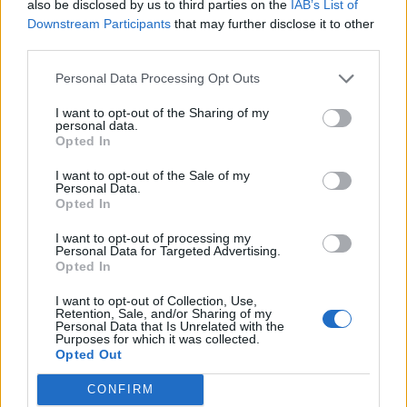
also be disclosed by us to third parties on the
IAB’s List of
Downstream Participants
that may further disclose it to other
third parties.
Laisser un commentaire
Personal Data Processing Opt Outs
I want to opt-out of the Sharing of my
Votre adresse e-mail ne sera pas publiée.
Les champs
personal data.
Opted In
obligatoires sont indiqués avec
*
I want to opt-out of the Sale of my
COMMENTAIRE
*
Personal Data.
Opted In
I want to opt-out of processing my
Personal Data for Targeted Advertising.
Opted In
I want to opt-out of Collection, Use,
Retention, Sale, and/or Sharing of my
Personal Data that Is Unrelated with the
Purposes for which it was collected.
Opted Out
CONFIRM