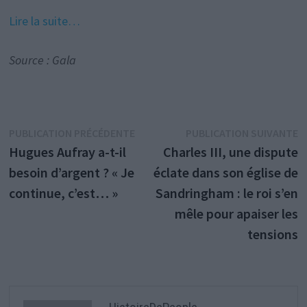
Lire la suite…
Source : Gala
Navigation
Publication
P
PUBLICATION PRÉCÉDENTE
PUBLICATION SUIVANTE
précédente :
s
Hugues Aufray a-t-il
Charles III, une dispute
de
besoin d’argent ? « Je
éclate dans son église de
l’article
continue, c’est… »
Sandringham : le roi s’en
mêle pour apaiser les
tensions