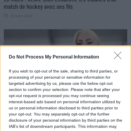
match de hockey avec ses fils
23 mars 2024
Do Not Process My Personal Information
If you wish to opt-out of the sale, sharing to third parties, or
processing of your personal or sensitive information for
targeted advertising by us, please use the below opt-out
section to confirm your selection. Please note that after your
opt-out request is processed you may continue seeing
interest-based ads based on personal information utilized by
us or personal information disclosed to third parties prior to
Lady Gaga répond aux rumeurs de Grossesse avec
your opt-out. You may separately opt-out of the further
une touche d’humour (Vidéo)
disclosure of your personal information by third parties on the
IAB’s list of downstream participants. This information may
6 juin 2024