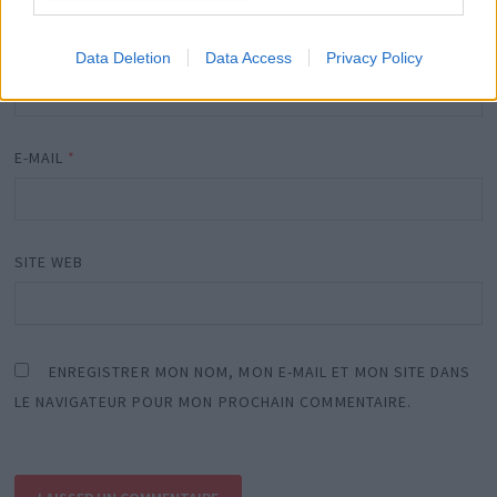
NOM
*
Data Deletion
Data Access
Privacy Policy
E-MAIL
*
SITE WEB
ENREGISTRER MON NOM, MON E-MAIL ET MON SITE DANS
LE NAVIGATEUR POUR MON PROCHAIN COMMENTAIRE.