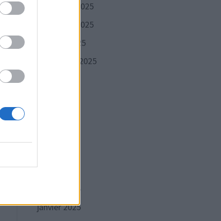
décembre 2025
novembre 2025
octobre 2025
septembre 2025
août 2025
Publication
VANTE
juillet 2025
suivante :
en ?
juin 2025
 aimé
mai 2025
avril 2025
mars 2025
février 2025
janvier 2025