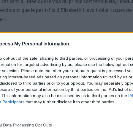
 réticent à l’idée que le visa du prince soit renouvelé, l’épou
estimant que le petit-fils d’Elizabeth II avait déjà «
assez de
le
».
x propos du président américain, c’est désormais chose faite.
ocess My Personal Information
arkle a été interrogée sur la nouvelle loi sur l’immigration a
abitants et les agents de l’ICE. Face à l’inaction de son invi
to opt-out of the sale, sharing to third parties, or processing of your per
s qu’elle tenait sur Donald Trump en 2016, citant ainsi ses pr
formation for targeted advertising by us, please use the below opt-out s
 ne voulez pas vraiment ce genre de monde
», avait-elle
r selection. Please note that after your opt-out request is processed y
eing interest-based ads based on personal information utilized by us or
lus aujourd’hui, selon elle. «
Je pense qu’en ce moment, c’est
disclosed to third parties prior to your opt-out. You may separately opt-
spère juste que les gens sont capables de maintenir les valeu
losure of your personal information by third parties on the IAB’s list of
. This information may also be disclosed by us to third parties on the
IA
sécurité et de se souvenir de notre humanité les uns avec les
Participants
that may further disclose it to other third parties.
, avant de conclure, tranchante : «
Aussi polarisé que le mon
sommes tous des êtres humains et d’essayer de trouver un moye
e qui en dit long.
l Data Processing Opt Outs