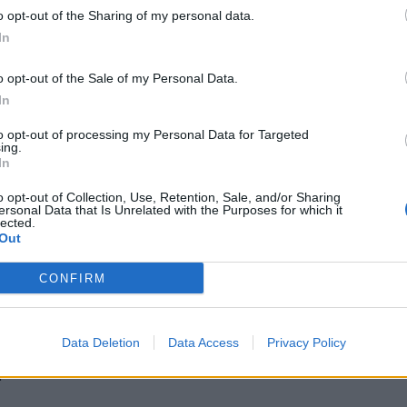
o opt-out of the Sharing of my personal data.
In
o opt-out of the Sale of my Personal Data.
In
to opt-out of processing my Personal Data for Targeted
ing.
In
PUBLICATION SUI
nne
François Bayrou « méprisant » avec Marine Le P
o opt-out of Collection, Use, Retention, Sale, and/or Sharing
ersonal Data that Is Unrelated with the Purposes for which it
lected.
Ce geste qu’elle n’a pas
Out
CONFIRM
Data Deletion
Data Access
Privacy Policy
ople →