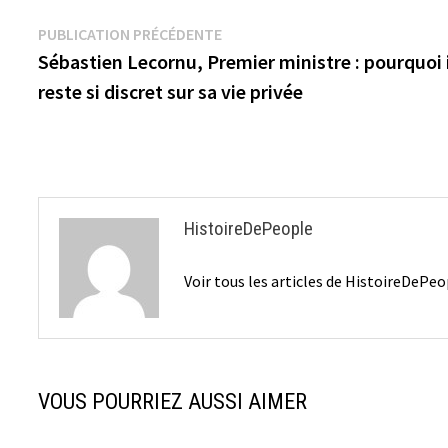
Navigation
Publication
PUBLICATION PRÉCÉDENTE
précédente :
Sébastien Lecornu, Premier ministre : pourquoi i
de
reste si discret sur sa vie privée
l’article
HistoireDePeople
Voir tous les articles de HistoireDePe
VOUS POURRIEZ AUSSI AIMER