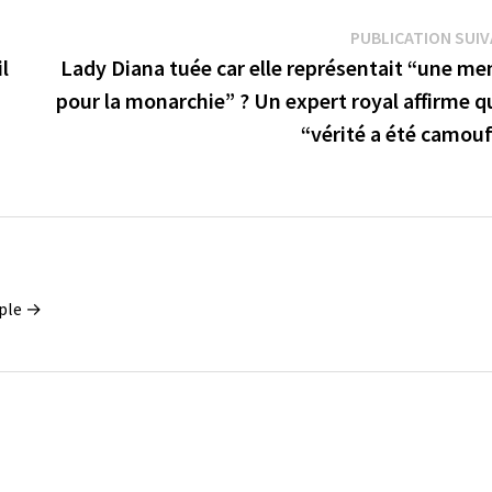
PUBLICATION SUI
l
Lady Diana tuée car elle représentait “une me
pour la monarchie” ? Un expert royal affirme q
“vérité a été camouf
ople →