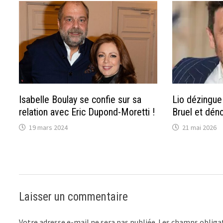
Isabelle Boulay se confie sur sa
Lio dézingue
relation avec Eric Dupond-Moretti !
Bruel et dén
19 mars 2024
21 mai 2026
Laisser un commentaire
Votre adresse e-mail ne sera pas publiée.
Les champs obligat