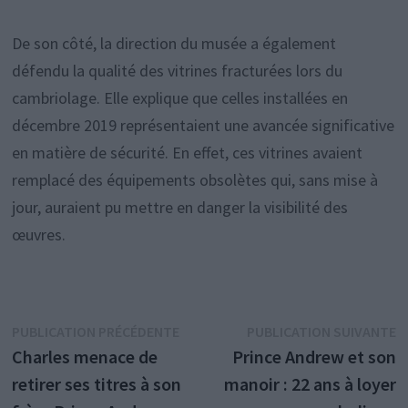
De son côté, la direction du musée a également
défendu la qualité des vitrines fracturées lors du
cambriolage. Elle explique que celles installées en
décembre 2019 représentaient une avancée significative
en matière de sécurité. En effet, ces vitrines avaient
remplacé des équipements obsolètes qui, sans mise à
jour, auraient pu mettre en danger la visibilité des
œuvres.
Navigation
Publication
P
PUBLICATION PRÉCÉDENTE
PUBLICATION SUIVANTE
précédente :
s
Charles menace de
Prince Andrew et son
de
retirer ses titres à son
manoir : 22 ans à loyer
l’article