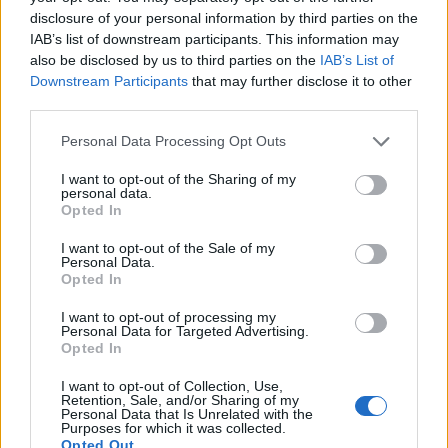
disclosure of your personal information by third parties on the
IAB’s list of downstream participants. This information may
Gabriel Attal de nouveau en couple ? Ce baiser qui
also be disclosed by us to third parties on the
IAB’s List of
déchaîne les internautes : “Beaucoup trop mignon !”
Downstream Participants
that may further disclose it to other
7 avril 2026
third parties.
Personal Data Processing Opt Outs
I want to opt-out of the Sharing of my
Laisser un commentaire
personal data.
Opted In
Votre adresse e-mail ne sera pas publiée.
Les champs
I want to opt-out of the Sale of my
Personal Data.
obligatoires sont indiqués avec
*
Opted In
COMMENTAIRE
*
I want to opt-out of processing my
Personal Data for Targeted Advertising.
Opted In
I want to opt-out of Collection, Use,
Retention, Sale, and/or Sharing of my
Personal Data that Is Unrelated with the
Purposes for which it was collected.
Opted Out