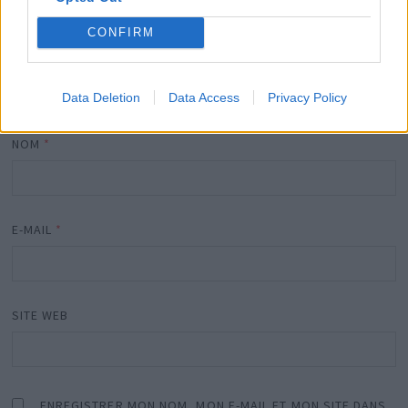
CONFIRM
Data Deletion
Data Access
Privacy Policy
NOM
*
E-MAIL
*
SITE WEB
ENREGISTRER MON NOM, MON E-MAIL ET MON SITE DANS