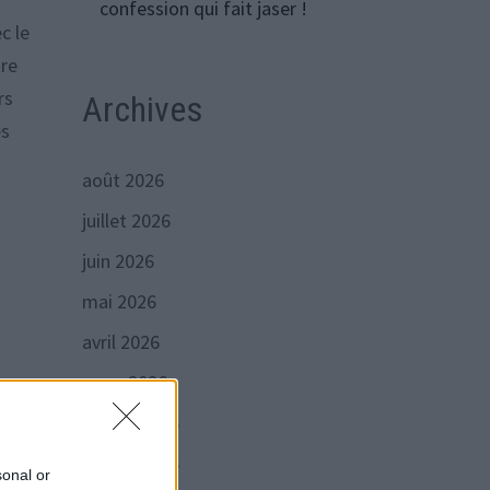
confession qui fait jaser !
c le
ire
rs
Archives
es
août 2026
juillet 2026
juin 2026
mai 2026
avril 2026
mars 2026
février 2026
lle a
janvier 2026
sonal or