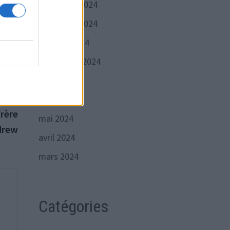
décembre 2024
ble
novembre 2024
que,
octobre 2024
septembre 2024
juillet 2024
Publication
juin 2024
VANTE
suivante :
frère
mai 2024
drew
avril 2024
mars 2024
Catégories