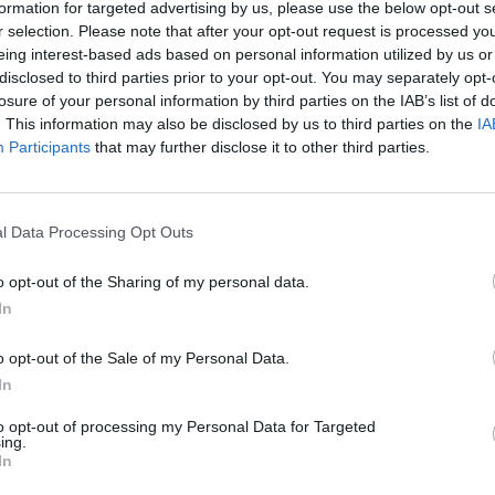
rnie en 2020, alors qu’elle était enceinte de Lilibet.
formation for targeted advertising by us, please use the below opt-out s
r selection. Please note that after your opt-out request is processed y
eing interest-based ads based on personal information utilized by us or
’autres observateurs royaux y voient une critique implicite 
disclosed to third parties prior to your opt-out. You may separately opt-
rkle « tente de redorer son image tout en remuant d’ancie
losure of your personal information by third parties on the IAB’s list of
. This information may also be disclosed by us to third parties on the
IA
manque de recul ou une amertume persistante envers la famil
Participants
that may further disclose it to other third parties.
couronne britannique, considère que cette intervention
ut à promouvoir sa marque et son image. Elle ne ressent au
ancienne duchesse pour renforcer sa notoriété. »
l Data Processing Opt Outs
o opt-out of the Sharing of my personal data.
ersonnelle ?
In
o opt-out of the Sale of my Personal Data.
 simplement une vérité personnelle, sans arrière-pensée.
In
che pas à attaquer qui que ce soit, mais décrit la difficult
aussi rigide ». Selon l’ancien photographe royal Ian Pelham
to opt-out of processing my Personal Data for Targeted
ing.
page et à surmonter les années de pression et de négativité 
In