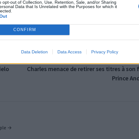
o opt-out of Collection, Use, Retention, Sale, and/or Sharing
ersonal Data that Is Unrelated with the Purposes for which it
t les polémiques qu’elle suscite encore, le prince Harry sem
lected.
Out
ne femme apaisée et ambitieuse, tandis que d’autres pensent 
t coupé avec les ombres de Buckingham Palace.
CONFIRM
Data Deletion
Data Access
Privacy Policy
PUBLICATION SUI
ielo
Charles menace de retirer ses titres à son 
Prince An
ople →