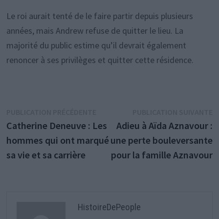
Le roi aurait tenté de le faire partir depuis plusieurs
années, mais Andrew refuse de quitter le lieu. La
majorité du public estime qu’il devrait également
renoncer à ses privilèges et quitter cette résidence.
Navigation
Publication
P
PUBLICATION PRÉCÉDENTE
PUBLICATION SUIVANTE
précédente :
s
Catherine Deneuve : Les
Adieu à Aïda Aznavour :
de
hommes qui ont marqué
une perte bouleversante
l’article
sa vie et sa carrière
pour la famille Aznavour
HistoireDePeople