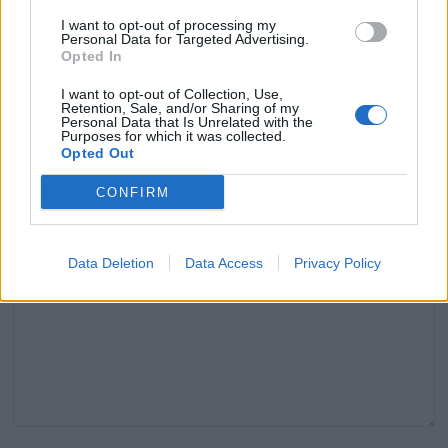
I want to opt-out of processing my
Personal Data for Targeted Advertising.
Laisser un commentaire
Opted In
I want to opt-out of Collection, Use,
Votre adresse e-mail ne sera pas publiée.
Les champs
Retention, Sale, and/or Sharing of my
Personal Data that Is Unrelated with the
obligatoires sont indiqués avec
*
Purposes for which it was collected.
Opted Out
COMMENTAIRE
*
CONFIRM
Data Deletion
Data Access
Privacy Policy