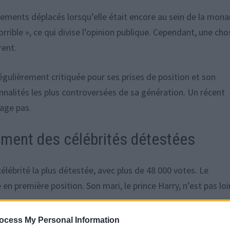
ements déplacés lorsqu’elle était encore au sein de la mona
rible », ce qui divise l’opinion publique. Cependant, une cho
rent.
égulièrement critiquée pour ses prises de position et son
nnalités les plus controversées de sa génération. Un récent
nage pas.
ment des célébrités détestées
élébrité la plus détestée, avec plus de 48 000 votes. Le
en première position. Son mari, le prince Harry, n’est pas loi
ocess My Personal Information