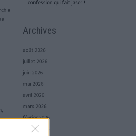
confession qui fait jaser !
rchie
se
Archives
août 2026
juillet 2026
juin 2026
mai 2026
avril 2026
mars 2026
n,
février 2026
janvier 2026