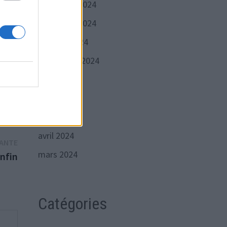
décembre 2024
novembre 2024
octobre 2024
du
e, et
septembre 2024
x
juillet 2024
juin 2024
mai 2024
avril 2024
Publication
VANTE
mars 2024
suivante :
enfin
Catégories