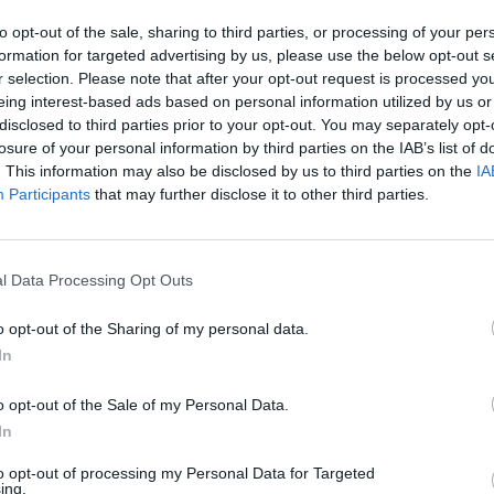
m de «
Megxit
« , le couple continue de faire parler de lui. Insta
 en menant divers projets, notamment avec Netflix et en anim
to opt-out of the sale, sharing to third parties, or processing of your per
formation for targeted advertising by us, please use the below opt-out s
r selection. Please note that after your opt-out request is processed y
eing interest-based ads based on personal information utilized by us or
disclosed to third parties prior to your opt-out. You may separately opt-
werful Women
» dans le magazine Fortune. Le couple a
losure of your personal information by third parties on the IAB’s list of
t suscité des critiques, notamment de la part d’animateurs d
. This information may also be disclosed by us to third parties on the
IA
Express.
Participants
that may further disclose it to other third parties.
ès leur mariage et la naissance de leur premier enfant, Meg
l Data Processing Opt Outs
ment en tête de ce sondage a relancé de nombreux échanges 
o opt-out of the Sharing of my personal data.
In
ébrités dans le classement
o opt-out of the Sale of my Personal Data.
In
eur avis. Un a déclaré : «
Meghan Markle est encore une fois
to opt-out of processing my Personal Data for Targeted
née
« . Un autre a ironisé : «
Et on disait qu’elle ne réussirait j
ing.