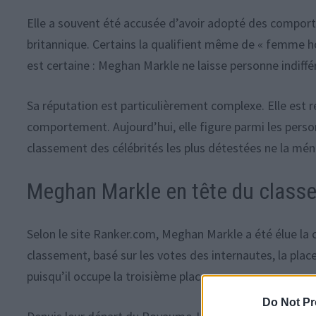
Elle a souvent été accusée d’avoir adopté des comport
britannique. Certains la qualifient même de « femme hor
est certaine : Meghan Markle ne laisse personne indiffé
Sa réputation est particulièrement complexe. Elle est r
comportement. Aujourd’hui, elle figure parmi les perso
classement des célébrités les plus détestées ne la mé
Meghan Markle en tête du classe
Selon le site Ranker.com, Meghan Markle a été élue la c
classement, basé sur les votes des internautes, la place 
puisqu’il occupe la troisième place.
Do Not Pr