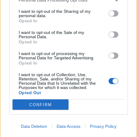
I want to opt-out of the Sharing of my
personal data.
Opted In
I want to opt-out of the Sale of my
Personal Data.
Opted In
I want to opt-out of processing my
Personal Data for Targeted Advertising.
Opted In
Philippe Poutou : compagne, enfants… Que sait-on sur
sa vie privée ?
I want to opt-out of Collection, Use,
Retention, Sale, and/or Sharing of my
9 mai 2025
Personal Data that Is Unrelated with the
Purposes for which it was collected.
Opted Out
CONFIRM
Laisser un commentaire
Votre adresse e-mail ne sera pas publiée.
Les champs
Data Deletion
Data Access
Privacy Policy
obligatoires sont indiqués avec
*