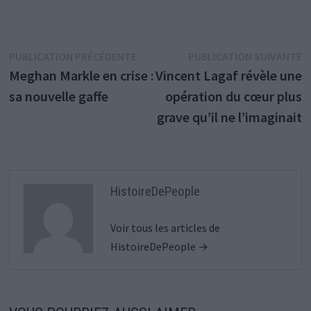
Navigation
Publication
P
PUBLICATION PRÉCÉDENTE
PUBLICATION SUIVANTE
précédente :
s
Meghan Markle en crise :
Vincent Lagaf révèle une
de
sa nouvelle gaffe
opération du cœur plus
l’article
grave qu’il ne l’imaginait
HistoireDePeople
Voir tous les articles de
HistoireDePeople →