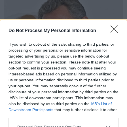
Do Not Process My Personal Information
If you wish to opt-out of the sale, sharing to third parties, or
processing of your personal or sensitive information for
targeted advertising by us, please use the below opt-out
section to confirm your selection. Please note that after your
opt-out request is processed you may continue seeing
interest-based ads based on personal information utilized by
Nicolas Sarkozy : cet échange téléphonique avec
us or personal information disclosed to third parties prior to
Emmanuel Macron juste après sa condamnation
your opt-out. You may separately opt-out of the further
disclosure of your personal information by third parties on the
30 septembre 2025
IAB’s list of downstream participants. This information may
also be disclosed by us to third parties on the
IAB’s List of
Downstream Participants
that may further disclose it to other
third parties.
Personal Data Processing Opt Outs