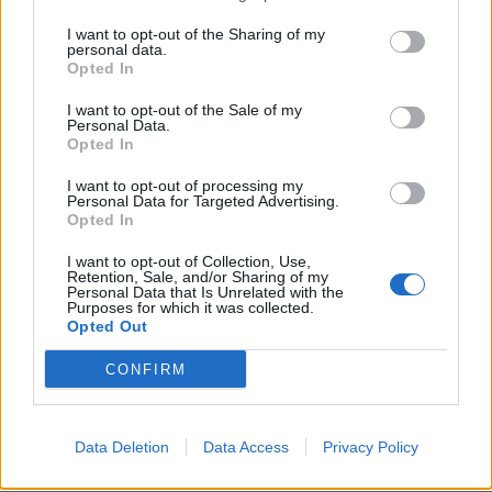
I want to opt-out of the Sharing of my
personal data.
Opted In
I want to opt-out of the Sale of my
Personal Data.
Opted In
I want to opt-out of processing my
Personal Data for Targeted Advertising.
Meghan Markle et Harry effacés d’Instagram : le
Opted In
mystère s’épaissit
I want to opt-out of Collection, Use,
Retention, Sale, and/or Sharing of my
12 novembre 2025
Personal Data that Is Unrelated with the
Purposes for which it was collected.
Opted Out
CONFIRM
Laisser un commentaire
Votre adresse e-mail ne sera pas publiée.
Les champs
Data Deletion
Data Access
Privacy Policy
obligatoires sont indiqués avec
*