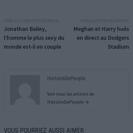
Navigation
Publication
P
PUBLICATION PRÉCÉDENTE
PUBLICATION SUIVANTE
précédente :
s
Jonathan Bailey,
Meghan et Harry hués
de
l’homme le plus sexy du
en direct au Dodgers
l’article
monde est-il en couple
Stadium
HistoireDePeople
Voir tous les articles de
HistoireDePeople →
VOUS POURRIEZ AUSSI AIMER