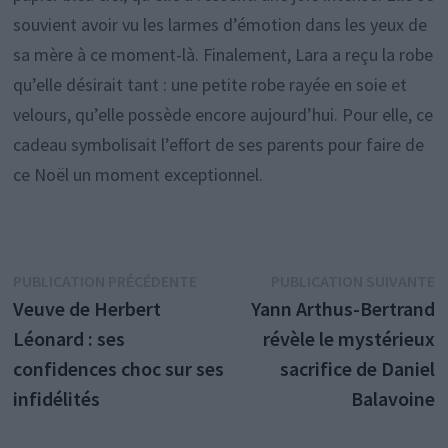
souvient avoir vu les larmes d’émotion dans les yeux de
sa mère à ce moment-là. Finalement, Lara a reçu la robe
qu’elle désirait tant : une petite robe rayée en soie et
velours, qu’elle possède encore aujourd’hui. Pour elle, ce
cadeau symbolisait l’effort de ses parents pour faire de
ce Noël un moment exceptionnel.
Navigation
Publication
P
PUBLICATION PRÉCÉDENTE
PUBLICATION SUIVANTE
précédente :
s
Veuve de Herbert
Yann Arthus-Bertrand
de
Léonard : ses
révèle le mystérieux
l’article
confidences choc sur ses
sacrifice de Daniel
infidélités
Balavoine