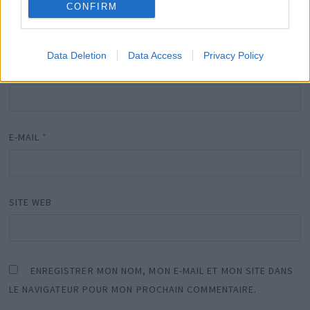
CONFIRM
Data Deletion
Data Access
Privacy Policy
NOM
*
E-MAIL
*
SITE WEB
ENREGISTRER MON NOM, MON E-MAIL ET MON SITE DANS
LE NAVIGATEUR POUR MON PROCHAIN COMMENTAIRE.