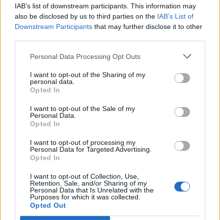
IAB’s list of downstream participants. This information may
mis dans son futur album ?
also be disclosed by us to third parties on the
IAB’s List of
4 juillet 2024
Downstream Participants
that may further disclose it to other
third parties.
Personal Data Processing Opt Outs
Laisser un commentaire
I want to opt-out of the Sharing of my
personal data.
Opted In
Votre adresse e-mail ne sera pas publiée.
Les champs
obligatoires sont indiqués avec
*
I want to opt-out of the Sale of my
Personal Data.
Opted In
COMMENTAIRE
*
I want to opt-out of processing my
Personal Data for Targeted Advertising.
Opted In
I want to opt-out of Collection, Use,
Retention, Sale, and/or Sharing of my
Personal Data that Is Unrelated with the
Purposes for which it was collected.
Opted Out