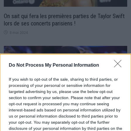
On sait qui fera les premières parties de Taylor Swift
lors de ses concerts parisiens !
8 mai 2024
Do Not Process My Personal Information
If you wish to opt-out of the sale, sharing to third parties, or
processing of your personal or sensitive information for
targeted advertising by us, please use the below opt-out
section to confirm your selection. Please note that after your
opt-out request is processed you may continue seeing
interest-based ads based on personal information utilized by
us or personal information disclosed to third parties prior to
your opt-out. You may separately opt-out of the further
Quelle est cette expression française qu’Eminem a
disclosure of your personal information by third parties on the