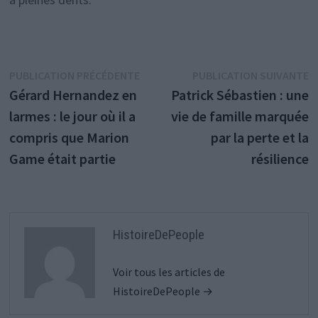
Navigation
Publication
P
PUBLICATION PRÉCÉDENTE
PUBLICATION SUIVANTE
précédente :
s
Gérard Hernandez en
Patrick Sébastien : une
de
larmes : le jour où il a
vie de famille marquée
l’article
compris que Marion
par la perte et la
Game était partie
résilience
HistoireDePeople
Voir tous les articles de
HistoireDePeople →