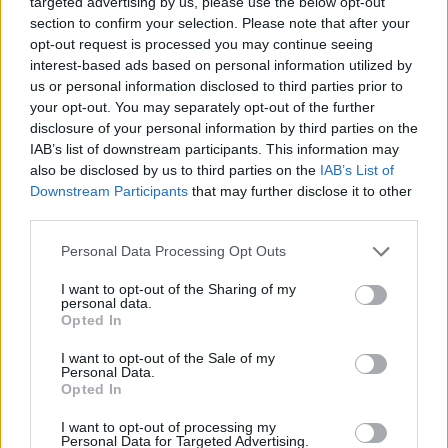
targeted advertising by us, please use the below opt-out
section to confirm your selection. Please note that after your
opt-out request is processed you may continue seeing
interest-based ads based on personal information utilized by
us or personal information disclosed to third parties prior to
your opt-out. You may separately opt-out of the further
disclosure of your personal information by third parties on the
IAB’s list of downstream participants. This information may
also be disclosed by us to third parties on the
IAB’s List of
Downstream Participants
that may further disclose it to other
third parties.
Personal Data Processing Opt Outs
I want to opt-out of the Sharing of my
personal data.
Opted In
Hugues Aufray a-t-il besoin d’argent ? « Je continue,
c’est… »
I want to opt-out of the Sale of my
Personal Data.
8 juillet 2025
Opted In
I want to opt-out of processing my
Personal Data for Targeted Advertising.