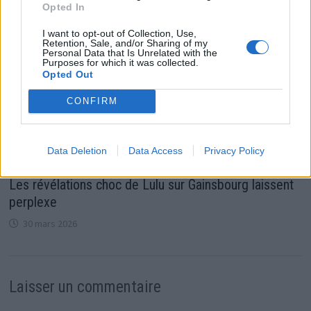
Opted In
I want to opt-out of Collection, Use,
Retention, Sale, and/or Sharing of my
Personal Data that Is Unrelated with the
Purposes for which it was collected.
Opted Out
CONFIRM
Data Deletion
Data Access
Privacy Policy
Les révélations choc de Lulu sur Gainsbourg laissent
perplexe
30 mars 2026
Laisser un commentaire