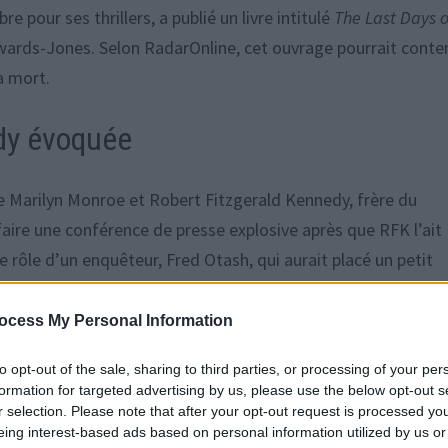
 pour ses thrillers, a publié un livre intitulé
The Last Days o
wards-Jones. Selon RadarOnline, cet ouvrage pourrait conte
a mort.
edy évoquée
e Marilyn Monroe et Robert Fitzgerald Kennedy, frère du
faire une conférence de presse explosive après que RFK l’ait
 rôle d’un enquêteur, Fred Otash, qui aurait placé un petit
e.
ocess My Personal Information
 Monroe dévoilées
to opt-out of the sale, sharing to third parties, or processing of your per
formation for targeted advertising by us, please use the below opt-out s
e nouveaux éléments. Il semblerait que Robert Kennedy et son
r selection. Please note that after your opt-out request is processed y
eing interest-based ads based on personal information utilized by us or
ilyn le jour de sa mort. L’enregistrement témoignerait d’un