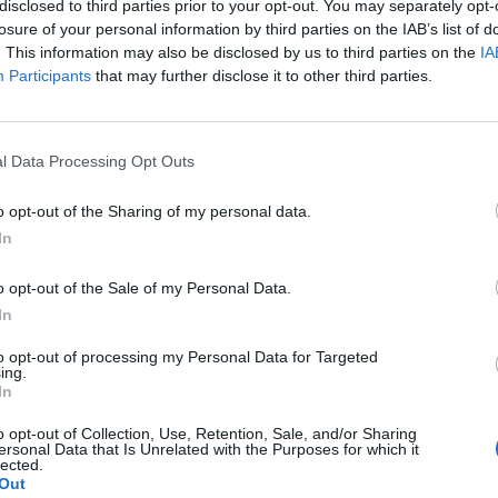
disclosed to third parties prior to your opt-out. You may separately opt-
aites par RFK. On entend également l’actrice demander
losure of your personal information by third parties on the IAB’s list of
. This information may also be disclosed by us to third parties on the
IA
notait ses pensées politiques.
Participants
that may further disclose it to other third parties.
ait dit : « Où est ce putain de carnet ? On peut faire tous l
 » Peu après, Marilyn aurait été entendue crier, moment où 
l Data Processing Opt Outs
faire taire. Les deux hommes seraient ensuite partis, laissan
o opt-out of the Sharing of my personal data.
In
o opt-out of the Sale of my Personal Data.
In
en beau-fils, puis son amie et coiffeuse Sydney Guilaroff, en
to opt-out of processing my Personal Data for Targeted
ing.
de temps après, son psychiatre, Ralph Greenson, a retrouvé
In
 Elle n’avait que 36 ans.
o opt-out of Collection, Use, Retention, Sale, and/or Sharing
ersonal Data that Is Unrelated with the Purposes for which it
lected.
Out