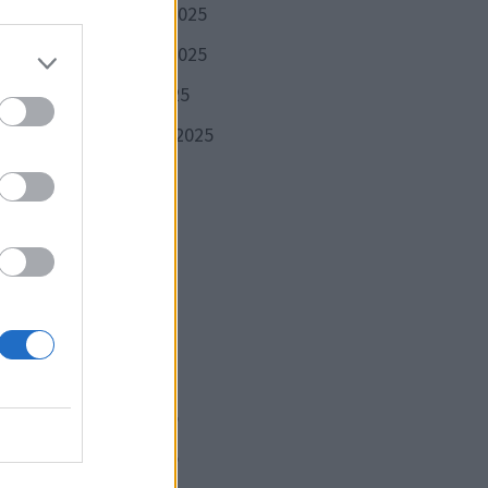
décembre 2025
de la
novembre 2025
octobre 2025
septembre 2025
août 2025
juillet 2025
juin 2025
mai 2025
avril 2025
mars 2025
Publication
VANTE
février 2025
suivante :
raud
janvier 2025