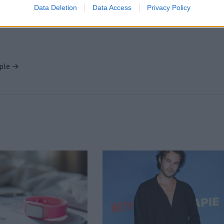
Data Deletion
Data Access
Privacy Policy
ople →