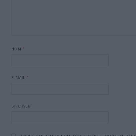
NOM
*
E-MAIL
*
SITE WEB
ENREGISTRER MON NOM, MON E-MAIL ET MON SITE DAN