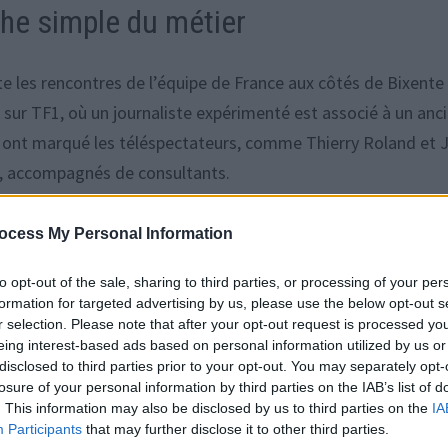
che simple du métier
 les rencontres de l’équipe de France aux côtés de Bixente
e sur TF1, où un journaliste expérimenté est associé à un anc
s ont marqué les téléspectateurs, comme Thierry Roland et 
re, accompagnés de consultants.
 rejoindre TF1 pour couvrir les Bleus et présenter l’émissio
ocess My Personal Information
er, plutôt que l’appât du gain. Lors d’un entretien, il expliq
to opt-out of the sale, sharing to third parties, or processing of your per
que ce n’était pas un moteur pour lui. Il racontait aussi que se
formation for targeted advertising by us, please use the below opt-out s
condes, acceptant le même salaire qu’à Canal+.
r selection. Please note that after your opt-out request is processed y
eing interest-based ads based on personal information utilized by us or
disclosed to third parties prior to your opt-out. You may separately opt-
ant mieux rémunéré
losure of your personal information by third parties on the IAB’s list of
. This information may also be disclosed by us to third parties on the
IA
Participants
that may further disclose it to other third parties.
os par mois, ce qui équivaut à près de 168 000 euros par an.