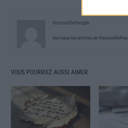
HistoireDePeople
Voir tous les articles de HistoireDePe
VOUS POURRIEZ AUSSI AIMER