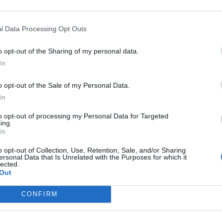
atchs des Bleus et animer l’émission Téléfoot tout au long 
l Data Processing Opt Outs
o opt-out of the Sharing of my personal data.
yé davantage. Selon le Parisien, l’ancien champion du monde
In
émunération n’a pas mis en difficulté leur collaboration, tous
o opt-out of the Sale of my Personal Data.
In
s consultants. Leurs revenus restent moins connus, et il est
to opt-out of processing my Personal Data for Targeted
ing.
In
o opt-out of Collection, Use, Retention, Sale, and/or Sharing
ersonal Data that Is Unrelated with the Purposes for which it
lected.
Out
PUBLICATION SUI
rent
Decouvrez Ou habite Pascal P
CONFIRM