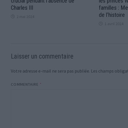
crucial pendant l’absence de
les princes W
Charles III
familles : M
de l’histoire
2 mai 2024
1 avril 2024
Laisser un commentaire
Votre adresse e-mail ne sera pas publiée.
Les champs obligat
COMMENTAIRE
*