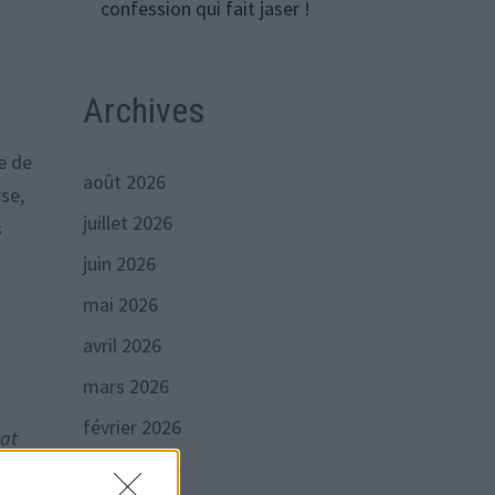
confession qui fait jaser !
Archives
e de
août 2026
rse,
juillet 2026
s
juin 2026
mai 2026
avril 2026
mars 2026
février 2026
 at
janvier 2026
 une