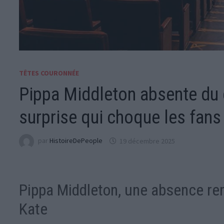
TÊTES COURONNÉE
Pippa Middleton absente du c
surprise qui choque les fans
par
HistoireDePeople
19 décembre 2025
Pippa Middleton, une absence re
Kate