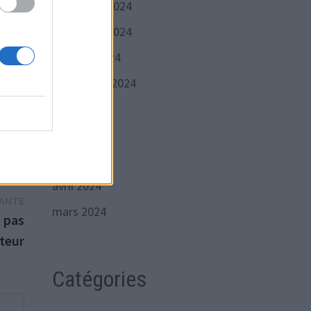
décembre 2024
novembre 2024
octobre 2024
septembre 2024
l
juillet 2024
juin 2024
mai 2024
avril 2024
Publication
VANTE
mars 2024
suivante :
t pas
ateur
Catégories