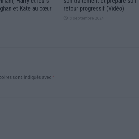
illiam, Harry et leurs
son traitement et prépare son
eghan et Kate au cœur
retour progressif (Vidéo)
9 septembre 2024
oires sont indiqués avec
*