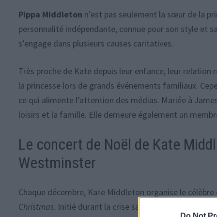
Pippa Middleton
n’est pas seulement la sœur de la pr
personnalité indépendante, connue pour son style et sa
s’engage dans plusieurs causes caritatives.
Très proche de Kate depuis leur enfance, leur relation 
la princesse lors de grands événements familiaux. Cepe
ce qui alimente l’attention des médias. Mariée à Jame
loisirs et la famille. Elle demeure également un membre
Le concert de Noël de Kate Middl
Westminster
Chaque décembre, Kate Middleton organise le célèbre 
Christmas
. Initié durant la crise sanitaire pour rend
Do Not Pr