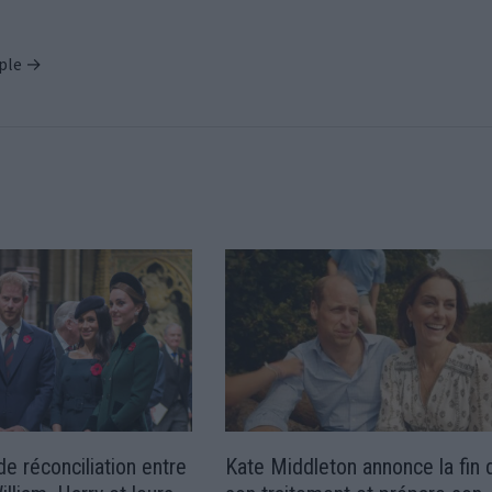
ople →
de réconciliation entre
Kate Middleton annonce la fin 