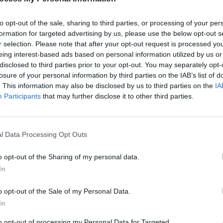
on.
to opt-out of the sale, sharing to third parties, or processing of your per
uir le public et accueillir de nombreuses personnalités
formation for targeted advertising by us, please use the below opt-out s
r selection. Please note that after your opt-out request is processed y
es stars internationales telles que Kate Winslet, Katie Melua,
eing interest-based ads based on personal information utilized by us or
ernier avait récemment été reçu par le prince William pour sa
disclosed to third parties prior to your opt-out. You may separately opt-
losure of your personal information by third parties on the IAB’s list of
. This information may also be disclosed by us to third parties on the
IA
Participants
that may further disclose it to other third parties.
, notamment celle de Pippa
l Data Processing Opt Outs
té remarquées.
Pippa Middleton, habituellement présente
ait en vacances au Grand Prix de F1 d’Abu Dhabi avec so
o opt-out of the Sharing of my personal data.
c à plusieurs milliers de kilomètres de Londres. Heureusemen
In
s Middleton, accompagné de son épouse Alizée Thevenet, éta
o opt-out of the Sale of my Personal Data.
In
to opt-out of processing my Personal Data for Targeted