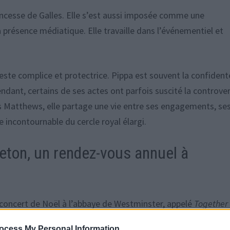
incesse de Galles. Elle s’est aussi imposée comme une
 présence médiatique. Elle travaille dans l’événementiel et
reste complice et protectrice. Pippa est souvent la confident
ndant, certains de ses actes ont parfois suscité la controve
s Matthews, elle partage une vie entre ses engagements, se
 incontournable du cercle royal élargi.
eton, un rendez-vous annuel à
concert de Noël à l’abbaye de Westminster, appelé
Together
re hommage aux héros du quotidien, cet événement est devenu
ocess My Personal Information