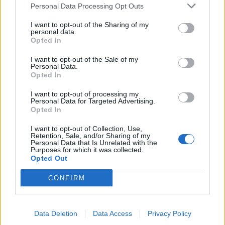
Personal Data Processing Opt Outs
I want to opt-out of the Sharing of my
personal data.
Opted In
I want to opt-out of the Sale of my
Personal Data.
Opted In
I want to opt-out of processing my
Personal Data for Targeted Advertising.
Opted In
Festival international de cinéma de Venise : Une pluie
de stars attendue !
I want to opt-out of Collection, Use,
Retention, Sale, and/or Sharing of my
Personal Data that Is Unrelated with the
23 juillet 2024
Purposes for which it was collected.
Opted Out
CONFIRM
Laisser un commentaire
Data Deletion
Data Access
Privacy Policy
Votre adresse e-mail ne sera pas publiée.
Les champs