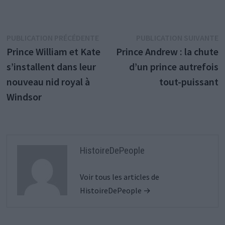
Navigation
Publication
P
PUBLICATION PRÉCÉDENTE
PUBLICATION SUIVANTE
précédente :
s
Prince William et Kate
Prince Andrew : la chute
de
s’installent dans leur
d’un prince autrefois
l’article
nouveau nid royal à
tout-puissant
Windsor
HistoireDePeople
Voir tous les articles de
HistoireDePeople →