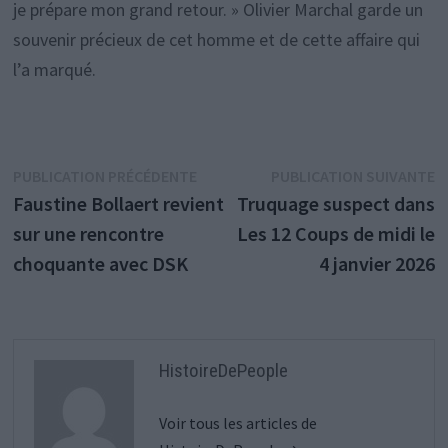
je prépare mon grand retour. » Olivier Marchal garde un
souvenir précieux de cet homme et de cette affaire qui
l’a marqué.
Navigation
Publication
P
PUBLICATION PRÉCÉDENTE
PUBLICATION SUIVANTE
précédente :
s
Faustine Bollaert revient
Truquage suspect dans
de
sur une rencontre
Les 12 Coups de midi le
l’article
choquante avec DSK
4 janvier 2026
HistoireDePeople
Voir tous les articles de