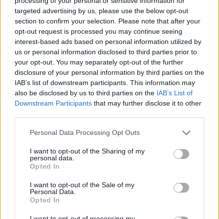
processing of your personal or sensitive information for
targeted advertising by us, please use the below opt-out
section to confirm your selection. Please note that after your
opt-out request is processed you may continue seeing
interest-based ads based on personal information utilized by
us or personal information disclosed to third parties prior to
your opt-out. You may separately opt-out of the further
disclosure of your personal information by third parties on the
IAB’s list of downstream participants. This information may
also be disclosed by us to third parties on the
IAB’s List of
Downstream Participants
that may further disclose it to other
third parties.
Personal Data Processing Opt Outs
Pascal Obispo en couple : le mystérieux amour qui
I want to opt-out of the Sharing of my
personal data.
fait vibrer sa vie
Opted In
4 août 2026
I want to opt-out of the Sale of my
Personal Data.
Opted In
I want to opt-out of processing my