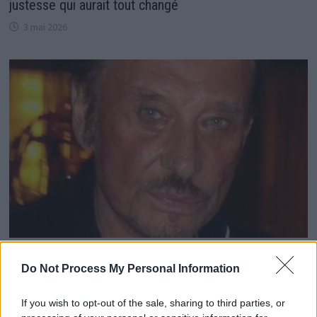
justesse qui aurait tout changé
3 mai 2026
Johnny Hallyday : tensions et secrets autour du biopic
Do Not Process My Personal Information
tant attendu
15 mai 2026
If you wish to opt-out of the sale, sharing to third parties, or