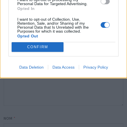
Laisser un commentaire
Personal Data for Targeted Advertising.
Opted In
Votre adresse e-mail ne sera pas publiée.
Les champs
I want to opt-out of Collection, Use,
obligatoires sont indiqués avec
*
Retention, Sale, and/or Sharing of my
Personal Data that Is Unrelated with the
Purposes for which it was collected.
COMMENTAIRE
*
Opted Out
CONFIRM
Data Deletion
Data Access
Privacy Policy
NOM
*