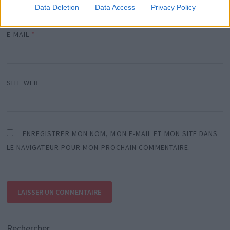
Data Deletion
Data Access
Privacy Policy
E-MAIL
*
SITE WEB
ENREGISTRER MON NOM, MON E-MAIL ET MON SITE DANS
LE NAVIGATEUR POUR MON PROCHAIN COMMENTAIRE.
Rechercher