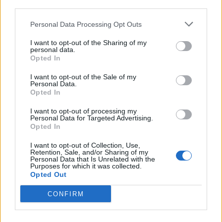
Laisser un commentaire
third parties.
Personal Data Processing Opt Outs
Votre adresse e-mail ne sera pas publiée.
Les champs
obligatoires sont indiqués avec
*
I want to opt-out of the Sharing of my
personal data.
Opted In
COMMENTAIRE
*
I want to opt-out of the Sale of my
Personal Data.
Opted In
I want to opt-out of processing my
Personal Data for Targeted Advertising.
Opted In
I want to opt-out of Collection, Use,
Retention, Sale, and/or Sharing of my
Personal Data that Is Unrelated with the
Purposes for which it was collected.
Opted Out
CONFIRM
NOM
*