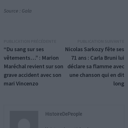
Source : Gala
Navigation
Publication
P
PUBLICATION PRÉCÉDENTE
PUBLICATION SUIVANTE
précédente :
s
“Du sang sur ses
Nicolas Sarkozy fête ses
de
vêtements…” : Marion
71 ans : Carla Bruni lui
l’article
Maréchal revient sur son
déclare sa flamme avec
grave accident avec son
une chanson qui en dit
mari Vincenzo
long
HistoireDePeople