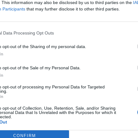
. This information may also be disclosed by us to third parties on the
IA
on pour incarner Johnny
Participants
that may further disclose it to other third parties.
uvelle orientation. Benjamin Voisin est considéré comme un
l Data Processing Opt Outs
dimension au personnage de Johnny Hallyday. Selon nos sour
o opt-out of the Sharing of my personal data.
se consacrer à cette mission.
In
rès exigeants. La décision finale pourrait faire l’objet d’une
o opt-out of the Sale of my Personal Data.
In
to opt-out of processing my Personal Data for Targeted
 vente à partir du vendredi 29 janvier 2026 chez votre mar
ing.
In
o opt-out of Collection, Use, Retention, Sale, and/or Sharing
ersonal Data that Is Unrelated with the Purposes for which it
lected.
Out
PUBLICATION SUI
CONFIRM