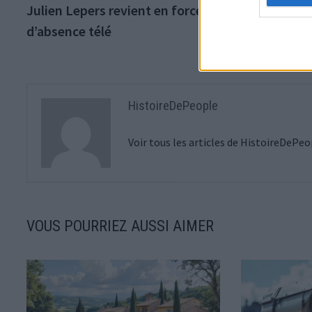
précédente :
Julien Lepers revient en force après 10 ans
de
d’absence télé
l’article
HistoireDePeople
Voir tous les articles de HistoireDePe
VOUS POURRIEZ AUSSI AIMER