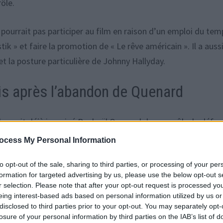
rôle.
pourrait pas participer au film en raison d’un emploi du tem
ik » et faire la promotion de « Le rêve américain ». Il a auss
 et la posture particulière de Johnny Hallyday.
ris après l’abandon de Quenard
lle avait déjà imaginé Raphaël Quenard dans ce rôle, le défe
 avec enthousiasme, disant avoir été séduite par son jeu et 
ocess My Personal Information
to opt-out of the sale, sharing to third parties, or processing of your per
formation for targeted advertising by us, please use the below opt-out s
perdu de temps. Elle a rapidement pris la route de Paris pour
r selection. Please note that after your opt-out request is processed y
le a décidé de faire appel à Benjamin Voisin, un acteur fran
eing interest-based ads based on personal information utilized by us or
disclosed to third parties prior to your opt-out. You may separately opt-
5 ».
losure of your personal information by third parties on the IAB’s list of