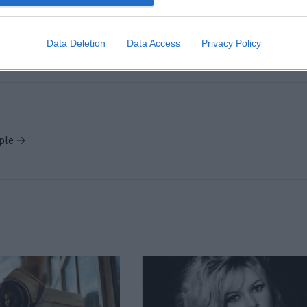
Michel Sardou : son plus grand succès aurait p
écha
Data Deletion
Data Access
Privacy Policy
ople →