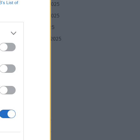
B’s List of
décembre 2025
novembre 2025
octobre 2025
septembre 2025
ces,
août 2025
juillet 2025
juin 2025
mai 2025
chand
avril 2025
mars 2025
février 2025
janvier 2025
Publication
VANTE