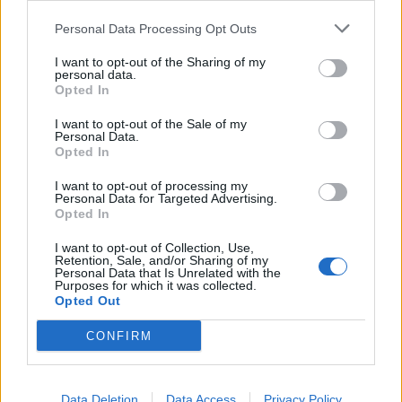
Personal Data Processing Opt Outs
I want to opt-out of the Sharing of my
personal data.
Opted In
I want to opt-out of the Sale of my
Personal Data.
Opted In
I want to opt-out of processing my
Personal Data for Targeted Advertising.
Opted In
Kate Middleton et le prince William ont trouvé leur
« maison pour toujours » : où vont-ils vivre
I want to opt-out of Collection, Use,
Retention, Sale, and/or Sharing of my
désormais ?
Personal Data that Is Unrelated with the
Purposes for which it was collected.
28 août 2025
Opted Out
CONFIRM
Laisser un commentaire
Data Deletion
Data Access
Privacy Policy