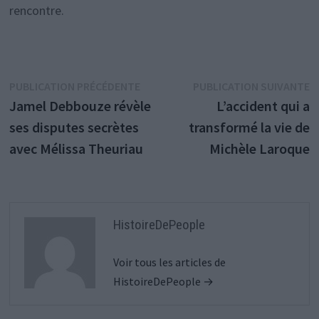
rencontre.
Navigation
Publication
P
PUBLICATION PRÉCÉDENTE
PUBLICATION SUIVANTE
précédente :
s
Jamel Debbouze révèle
L’accident qui a
de
ses disputes secrètes
transformé la vie de
l’article
avec Mélissa Theuriau
Michèle Laroque
HistoireDePeople
Voir tous les articles de
HistoireDePeople →