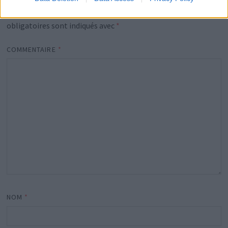
Votre adresse e-mail ne sera pas publiée.
Les champs
obligatoires sont indiqués avec
*
COMMENTAIRE
*
NOM
*