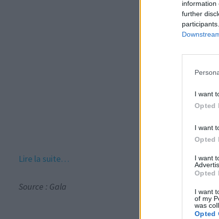
information 
further disc
participants
Downstream 
Persona
I want t
Opted 
I want t
Opted 
Lire la suite…
I want 
Advertis
Opted 
Source : Gala
I want t
of my P
was col
Opted 