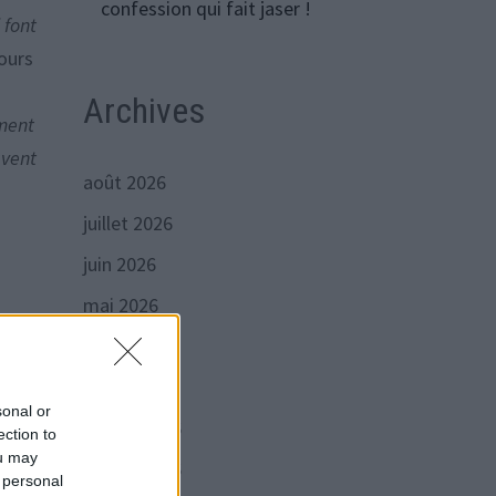
confession qui fait jaser !
 font
cours
Archives
ment
vent
août 2026
juillet 2026
juin 2026
mai 2026
avril 2026
mars 2026
sonal or
février 2026
ection to
ou may
janvier 2026
 personal