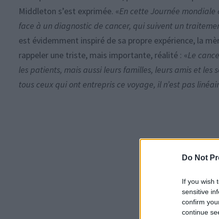
Middleton s’est exprimée. «
En cette Journée mondiale c
face à un diagnostic de cancer, qui suivent un traiteme
est évidemment inspiré de sa propre expérience, la mèr
rappeler une triste, mais importante, réalité : «
Le cance
les patients, mais aussi leurs familles, leurs amis et le
tous ceux qui ont entrepris ce voyage, il n’est pas linéai
Do Not Pr
If you wish 
sensitive in
confirm you
continue se