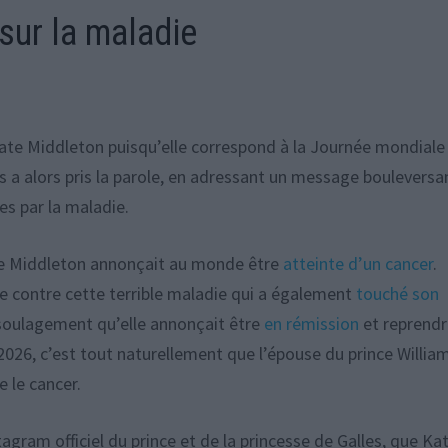
sur la maladie
Kate Middleton puisqu’elle correspond à la Journée mondiale
es a alors pris la parole, en adressant un message bouleversa
es par la maladie.
te Middleton annonçait au monde être
atteinte d’un cancer
.
ue contre cette terrible maladie qui a également
touché son
vec soulagement qu’elle annonçait être
en rémission
et reprend
r 2026, c’est tout naturellement que l’épouse du prince Willia
e le cancer.
tagram officiel du prince et de la princesse de Galles, que Ka