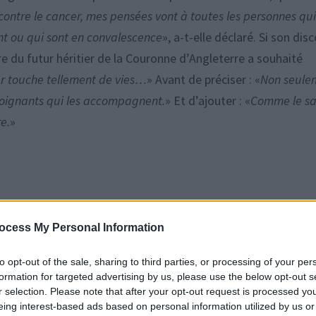
ontre le cancer, mes pensées vont à toutes les personnes qui
nt ou qui sont en convalescence
», a-t-elle déclaré. Si son dis
e du futur héritier de la Couronne d’Angleterre a souhaité
r touche tellement de vies…
» Avant de préciser : «
Non seule
s soignants qui les accompagnent.
» Et d’ajouter : «
Comme le sa
re.
»
ocess My Personal Information
to opt-out of the sale, sharing to third parties, or processing of your per
formation for targeted advertising by us, please use the below opt-out s
r selection. Please note that after your opt-out request is processed y
eing interest-based ads based on personal information utilized by us or