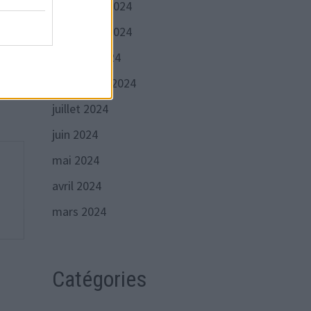
décembre 2024
Publication
VANTE
novembre 2024
suivante :
ité à
octobre 2024
s de
septembre 2024
nt !
juillet 2024
juin 2024
mai 2024
avril 2024
mars 2024
Catégories