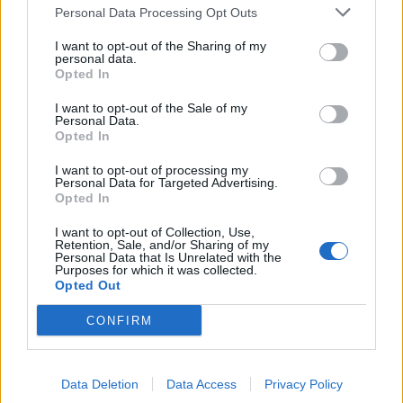
Personal Data Processing Opt Outs
I want to opt-out of the Sharing of my
personal data.
Opted In
I want to opt-out of the Sale of my
Personal Data.
Opted In
I want to opt-out of processing my
Personal Data for Targeted Advertising.
Opted In
I want to opt-out of Collection, Use,
Retention, Sale, and/or Sharing of my
Personal Data that Is Unrelated with the
Les secrets sulfureux de la passion entre Fabien
Purposes for which it was collected.
Opted Out
Onteniente et Mathilde Seigner
CONFIRM
7 mai 2026
Data Deletion
Data Access
Privacy Policy