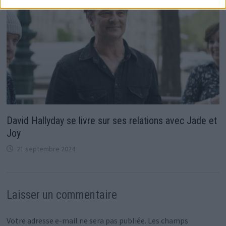
David Hallyday se livre sur ses relations avec Jade et
Joy
21 septembre 2024
Laisser un commentaire
Votre adresse e-mail ne sera pas publiée.
Les champs