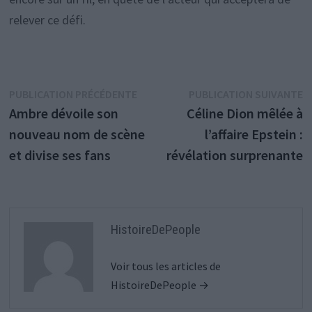
relever ce défi.
Navigation
Publication
P
PUBLICATION PRÉCÉDENTE
PUBLICATION SUIVANTE
précédente :
s
Ambre dévoile son
Céline Dion mêlée à
de
nouveau nom de scène
l’affaire Epstein :
l’article
et divise ses fans
révélation surprenante
HistoireDePeople
Voir tous les articles de
HistoireDePeople →