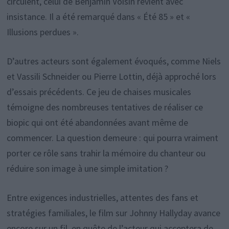
circulent, celui de Benjamin Voisin revient avec
insistance. Il a été remarqué dans « Été 85 » et «
Illusions perdues ».
D’autres acteurs sont également évoqués, comme Niels
et Vassili Schneider ou Pierre Lottin, déjà approché lors
d’essais précédents. Ce jeu de chaises musicales
témoigne des nombreuses tentatives de réaliser ce
biopic qui ont été abandonnées avant même de
commencer. La question demeure : qui pourra vraiment
porter ce rôle sans trahir la mémoire du chanteur ou
réduire son image à une simple imitation ?
Entre exigences industrielles, attentes des fans et
stratégies familiales, le film sur Johnny Hallyday avance
encore sur un fil, en quête de l’acteur qui acceptera de