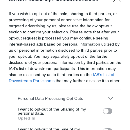
If you wish to opt-out of the sale, sharing to third parties, or
processing of your personal or sensitive information for
targeted advertising by us, please use the below opt-out
section to confirm your selection. Please note that after your
opt-out request is processed you may continue seeing
Flavie Flament très bien payée à « Télématin » ? Son
interest-based ads based on personal information utilized by
avenir incertain malgré un contrat en béton…
us or personal information disclosed to third parties prior to
your opt-out. You may separately opt-out of the further
4 juillet 2025
disclosure of your personal information by third parties on the
IAB’s list of downstream participants. This information may
also be disclosed by us to third parties on the
IAB’s List of
Downstream Participants
that may further disclose it to other
third parties.
Personal Data Processing Opt Outs
I want to opt-out of the Sharing of my
personal data.
Opted In
I want to opt-out of the Sale of my