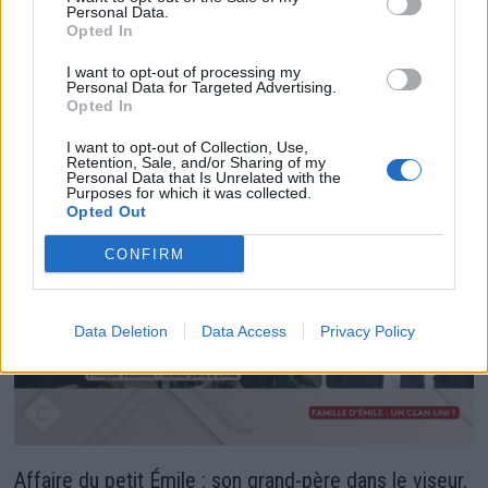
Personal Data.
Opted In
I want to opt-out of processing my
Cyril Hanouna se confie sur ses critères amoureux !
Personal Data for Targeted Advertising.
Opted In
10 avril 2024
I want to opt-out of Collection, Use,
Retention, Sale, and/or Sharing of my
Personal Data that Is Unrelated with the
Purposes for which it was collected.
Opted Out
CONFIRM
Data Deletion
Data Access
Privacy Policy
Affaire du petit Émile : son grand-père dans le viseur,