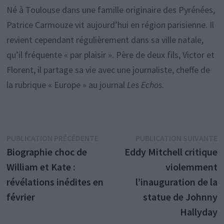
Né à Toulouse dans une famille originaire des Pyrénées,
Patrice Carmouze vit aujourd’hui en région parisienne. Il
revient cependant régulièrement dans sa ville natale,
qu’il fréquente « par plaisir ». Père de deux fils, Victor et
Florent, il partage sa vie avec une journaliste, cheffe de
la rubrique « Europe » au journal
Les Echos
.
Navigation
Publication
P
PUBLICATION PRÉCÉDENTE
PUBLICATION SUIVANTE
précédente :
s
Biographie choc de
Eddy Mitchell critique
de
William et Kate :
violemment
l’article
révélations inédites en
l’inauguration de la
février
statue de Johnny
Hallyday