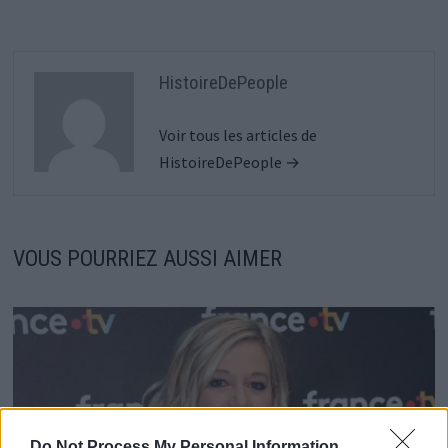
HistoireDePeople
Voir tous les articles de
HistoireDePeople →
VOUS POURRIEZ AUSSI AIMER
Do Not Process My Personal Information