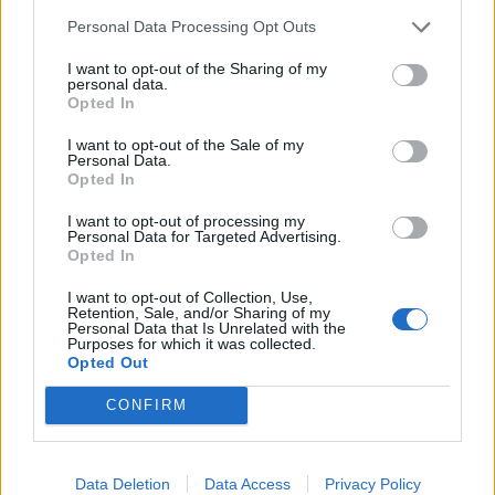
Personal Data Processing Opt Outs
I want to opt-out of the Sharing of my
personal data.
Opted In
I want to opt-out of the Sale of my
Personal Data.
Opted In
I want to opt-out of processing my
Personal Data for Targeted Advertising.
Opted In
Tadej Pogačar : De son village secret à la légende du
I want to opt-out of Collection, Use,
Tour de France
Retention, Sale, and/or Sharing of my
Personal Data that Is Unrelated with the
Purposes for which it was collected.
28 juillet 2026
Opted Out
CONFIRM
Laisser un commentaire
Data Deletion
Data Access
Privacy Policy