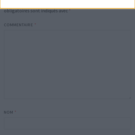
Votre adresse e-mail ne sera pas publiée.
Les champs
obligatoires sont indiqués avec
*
COMMENTAIRE
*
NOM
*