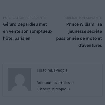
Navigation
Publication
P
PUBLICATION PRÉCÉDENTE
PUBLICATION SUIVANTE
précédente :
s
Gérard Depardieu met
Prince William : sa
de
en vente son somptueux
jeunesse secrète
l’article
hôtel parisien
passionnée de moto et
d’aventures
HistoireDePeople
Voir tous les articles de
HistoireDePeople →