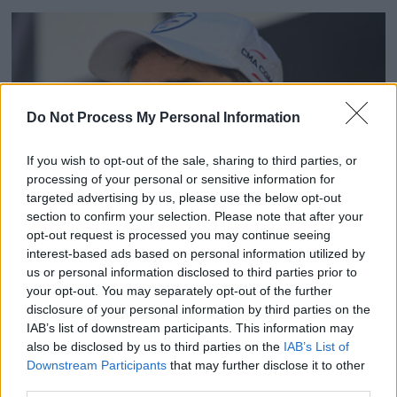
Do Not Process My Personal Information
If you wish to opt-out of the sale, sharing to third parties, or
processing of your personal or sensitive information for
targeted advertising by us, please use the below opt-out
section to confirm your selection. Please note that after your
opt-out request is processed you may continue seeing
interest-based ads based on personal information utilized by
Paul Seixas est-il en couple ? Tout savoir sur le
us or personal information disclosed to third parties prior to
prodige du cyclisme français qui pourrait gagner le
your opt-out. You may separately opt-out of the further
prochain Tour de France
disclosure of your personal information by third parties on the
IAB’s list of downstream participants. This information may
27 avril 2026
also be disclosed by us to third parties on the
IAB’s List of
Downstream Participants
that may further disclose it to other
third parties.